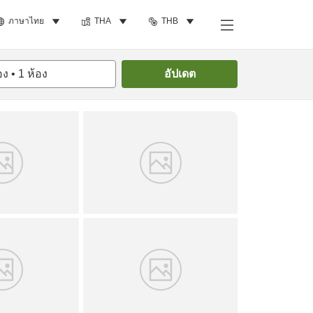
ภาษาไทย
THA
THB
ค้นหาห้องพัก
อง
•
1
ห้อง
อัปเดต