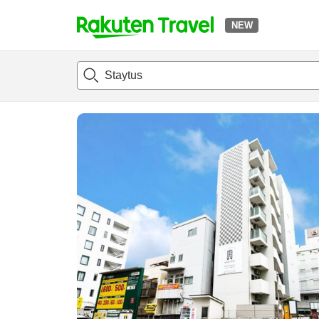
NEW
t
แนะนำที่พัก
ห้องพักและแพลนพัก
รีวิว
สิ่่งอำนวยความสะด
o
p
P
a
g
e
_
s
e
a
r
c
h