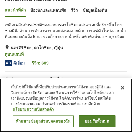
แนะนำที่พัก
ห้องพักและแพลนพัก
รีวิว
ข้อมูลเบื้องต้น
เพลิดเพลินกับรสชาติของอาหารคาโงชิมะแสนอร่อยที่สร้างขึ้นโดย
ช่างฝีมือด้านการทำอาหาร และผ่อนคลายด้วยการแช่ตัวในบ่ออาบน้ำ
ที่แตกต่างกันถึง 5 บ่อ รวมถึงอ่างอาบน้ำพร้อมทิวทัศน์ของซากุระจิมะ
นครคิริชิมะ, คาโกชิมะ, ญี่ปุ่น
ดูบนแผนที่
ดีเยี่ยม
รีวิว:
609
4.3
สิ่งอำนวยความสะดวกในที่พัก
เว็บไซต์นี้ใช้คุกกี้เพื่อปรับปรุงประสบการณ์ใช้งานของผู้ใช้ และ
ที่จอดรถ
ซาวน่า
วิเคราะห์ประสิทธิภาพและปริมาณการใช้งานบนเว็บไซต์ของเรา
สปา/บิวตี้ซาลอน
ร้านอาหาร
เรายังแบ่งปันข้อมูลการใช้งานไซต์กับพาร์ทเนอร์โซเชียลมีเดีย
การโฆษณาและพาร์ทเนอร์การวิเคราะห์ของเราอีกด้วย
นโยบายความเป็นส่วนตัว
หน้าแรก
ญี่ปุ่น
คาโกชิมะ
นครคิริชิมะ
Kirishima Kanko Hotel
ห้ามขายข้อมูลส่วนบุคคลของฉัน
ยอมรับทั้งหมด
ค้นหาห้องพัก