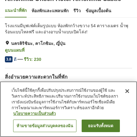
แนะนำที่พัก
ห้องพักและแพลนพัก
รีวิว
ข้อมูลเบื้องต้น
โรงแรมมีบุฟเฟ่ต์เต็มรูปแบบ ห้องพักกว้างขวาง 54 ตารางเมตร น้ำพุ
ร้อนแบบไหลฟรี และอ่างอาบน้ำแบบเปิดโล่ง!
นครคิริชิมะ, คาโกชิมะ, ญี่ปุ่น
ดูบนแผนที่
ดี
รีวิว:
230
3.8
สิ่งอำนวยความสะดวกในที่พัก
ที่จอดรถ
อ่างน้ำวน
เว็บไซต์นี้ใช้คุกกี้เพื่อปรับปรุงประสบการณ์ใช้งานของผู้ใช้ และ
ซาวน่า
สปา/บิวตี้ซาลอน
วิเคราะห์ประสิทธิภาพและปริมาณการใช้งานบนเว็บไซต์ของเรา
เรายังแบ่งปันข้อมูลการใช้งานไซต์กับพาร์ทเนอร์โซเชียลมีเดีย
การโฆษณาและพาร์ทเนอร์การวิเคราะห์ของเราอีกด้วย
หน้าแรก
ญี่ปุ่น
คาโกชิมะ
นครคิริชิมะ
นโยบายความเป็นส่วนตัว
Kirishima Onsen Hotel Kirishima Castle
ห้ามขายข้อมูลส่วนบุคคลของฉัน
ยอมรับทั้งหมด
ค้นหาห้องพัก