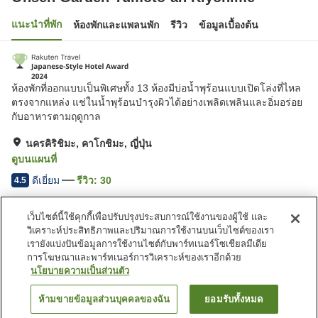
แนะนำที่พัก
ห้องพักและแพลนพัก
รีวิว
ข้อมูลเบื้องต้น
ห้องพักที่ออกแบบเป็นพิเศษทั้ง 13 ห้องมีบ่อน้ำพุร้อนแบบเปิดโล่งที่ไหล
ตรงจากแหล่ง แช่ในน้ำพุร้อนบำรุงผิวได้อย่างเพลิดเพลินและอิ่มอร่อย
กับอาหารตามฤดูกาล
นครคิริชิมะ, คาโกชิมะ, ญี่ปุ่น
ดูบนแผนที่
ดีเยี่ยม
รีวิว:
30
4.5
เว็บไซต์นี้ใช้คุกกี้เพื่อปรับปรุงประสบการณ์ใช้งานของผู้ใช้ และ
สิ่งอำนวยความสะดวกในที่พัก
วิเคราะห์ประสิทธิภาพและปริมาณการใช้งานบนเว็บไซต์ของเรา
Wi-Fi
ฟิตเนสยิม/ฟิตเนสคลับ
เรายังแบ่งปันข้อมูลการใช้งานไซต์กับพาร์ทเนอร์โซเชียลมีเดีย
ห้องอาหารส่วนตัว
บาร์
การโฆษณาและพาร์ทเนอร์การวิเคราะห์ของเราอีกด้วย
นโยบายความเป็นส่วนตัว
หน้าแรก
ญี่ปุ่น
คาโกชิมะ
นครคิริชิมะ
ห้ามขายข้อมูลส่วนบุคคลของฉัน
ยอมรับทั้งหมด
ค้นหาห้องพัก
Onsen Garden Yumoto-an Kiyohime