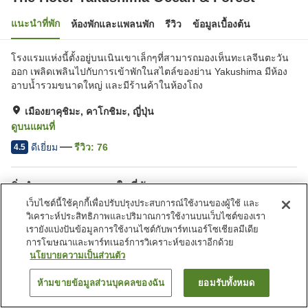
แนะนำที่พัก
ห้องพักและแพลนพัก
รีวิว
ข้อมูลเบื้องต้น
โรงแรมแห่งนี้ตั้งอยู่บนเนินเขาเล็กๆที่สามารถมองเห็นทะเลจีนตะวัน
ออก เพลิดเพลินไปกับการเข้าพักในสไตล์ของย่าน Yakushima มีห้อง
อาบน้ำรวมขนาดใหญ่ และมีร้านค้าในห้องโถง
เมืองยาคุชิมะ, คาโกชิมะ, ญี่ปุ่น
ดูบนแผนที่
ดีเยี่ยม
รีวิว:
76
4.5
สิ่งอำนวยความสะดวกในที่พัก
เว็บไซต์นี้ใช้คุกกี้เพื่อปรับปรุงประสบการณ์ใช้งานของผู้ใช้ และ
ที่จอดรถ
ซาวน่า
วิเคราะห์ประสิทธิภาพและปริมาณการใช้งานบนเว็บไซต์ของเรา
สปา/บิวตี้ซาลอน
ร้านอาหาร
เรายังแบ่งปันข้อมูลการใช้งานไซต์กับพาร์ทเนอร์โซเชียลมีเดีย
การโฆษณาและพาร์ทเนอร์การวิเคราะห์ของเราอีกด้วย
นโยบายความเป็นส่วนตัว
หน้าแรก
ญี่ปุ่น
คาโกชิมะ
เมืองยาคุชิมะ
The Hotel Yakushima Ocean & Forest
ห้ามขายข้อมูลส่วนบุคคลของฉัน
ยอมรับทั้งหมด
ค้นหาห้องพัก