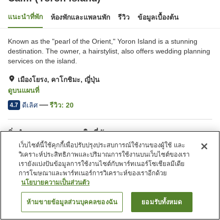
แนะนำที่พัก
ห้องพักและแพลนพัก
รีวิว
ข้อมูลเบื้องต้น
Known as the "pearl of the Orient," Yoron Island is a stunning
destination. The owner, a hairstylist, also offers wedding planning
services on the island.
เมืองโยรง, คาโกชิมะ, ญี่ปุ่น
ดูบนแผนที่
ดีเลิศ
รีวิว:
20
4.7
สิ่งอำนวยความสะดวกในที่พัก
เว็บไซต์นี้ใช้คุกกี้เพื่อปรับปรุงประสบการณ์ใช้งานของผู้ใช้ และ
ที่จอดรถ
ตู้จำหน่ายอัตโนมัติ
วิเคราะห์ประสิทธิภาพและปริมาณการใช้งานบนเว็บไซต์ของเรา
เรายังแบ่งปันข้อมูลการใช้งานไซต์กับพาร์ทเนอร์โซเชียลมีเดีย
การโฆษณาและพาร์ทเนอร์การวิเคราะห์ของเราอีกด้วย
หน้าแรก
ญี่ปุ่น
คาโกชิมะ
เมืองโยรง
Calm (Yoron Island)
นโยบายความเป็นส่วนตัว
ห้ามขายข้อมูลส่วนบุคคลของฉัน
ยอมรับทั้งหมด
ค้นหาห้องพัก