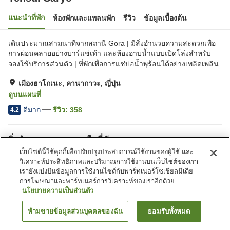
แนะนำที่พัก
ห้องพักและแพลนพัก
รีวิว
ข้อมูลเบื้องต้น
เดินประมาณสามนาทีจากสถานี Gora | มีสิ่งอำนวยความสะดวกเพื่อ
การผ่อนคลายอย่างบาร์แช่เท้า และห้องอาบน้ำแบบเปิดโล่งสำหรับ
จองใช้บริการส่วนตัว | ที่พักเพื่อการแช่บ่อน้ำพุร้อนได้อย่างเพลิดเพลิน
เมืองฮาโกเนะ, คานากาวะ, ญี่ปุ่น
ดูบนแผนที่
ดีมาก
รีวิว:
358
4.2
สิ่งอำนวยความสะดวกในที่พัก
เว็บไซต์นี้ใช้คุกกี้เพื่อปรับปรุงประสบการณ์ใช้งานของผู้ใช้ และ
Wi-Fi
เดินห้านาทีถึงสถานี
วิเคราะห์ประสิทธิภาพและปริมาณการใช้งานบนเว็บไซต์ของเรา
อ่างหินร้อน
ซาวน่า
เรายังแบ่งปันข้อมูลการใช้งานไซต์กับพาร์ทเนอร์โซเชียลมีเดีย
การโฆษณาและพาร์ทเนอร์การวิเคราะห์ของเราอีกด้วย
นโยบายความเป็นส่วนตัว
หน้าแรก
ญี่ปุ่น
คานากาวะ
เมืองฮาโกเนะ
Tensui Saryo
ห้ามขายข้อมูลส่วนบุคคลของฉัน
ยอมรับทั้งหมด
ค้นหาห้องพัก