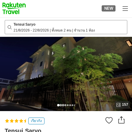
to
NEW
top
page
Tensui Saryo
21/8/2026
-
22/8/2026
|
ทั้งหมด 2 คน
|
จำนวน 1 ห้อง
157
เรียวกัง
Tensui Saryo