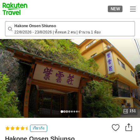
to
NEW
top
page
Hakone Onsen Shiunso
22/8/2026
-
23/8/2026
|
ทั้งหมด 2 คน
|
จำนวน 1 ห้อง
151
เรียวกัง
Hakone Onsen Shiunso