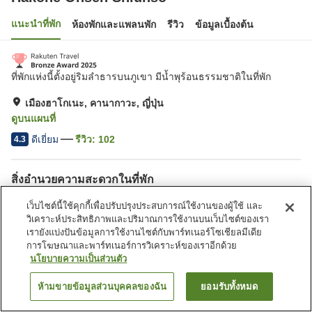
แนะนำที่พัก
ห้องพักและแพลนพัก
รีวิว
ข้อมูลเบื้องต้น
ที่พักแห่งนี้ตั้งอยู่ริมลำธารบนภูเขา มีน้ำพุร้อนธรรมชาติในที่พัก
เมืองฮาโกเนะ, คานากาวะ, ญี่ปุ่น
ดูบนแผนที่
ดีเยี่ยม
รีวิว:
102
4.3
สิ่งอำนวยความสะดวกในที่พัก
บริการส่งสินค้า
รูมเซอร์วิส
เว็บไซต์นี้ใช้คุกกี้เพื่อปรับปรุงประสบการณ์ใช้งานของผู้ใช้ และ
บริการโทรปลุก
อาหารพิเศษ (ผู้มีอาการแพ้)
วิเคราะห์ประสิทธิภาพและปริมาณการใช้งานบนเว็บไซต์ของเรา
เรายังแบ่งปันข้อมูลการใช้งานไซต์กับพาร์ทเนอร์โซเชียลมีเดีย
การโฆษณาและพาร์ทเนอร์การวิเคราะห์ของเราอีกด้วย
หน้าแรก
ญี่ปุ่น
คานากาวะ
เมืองฮาโกเนะ
นโยบายความเป็นส่วนตัว
Hakone Onsen Shiunso
ห้ามขายข้อมูลส่วนบุคคลของฉัน
ยอมรับทั้งหมด
ค้นหาห้องพัก