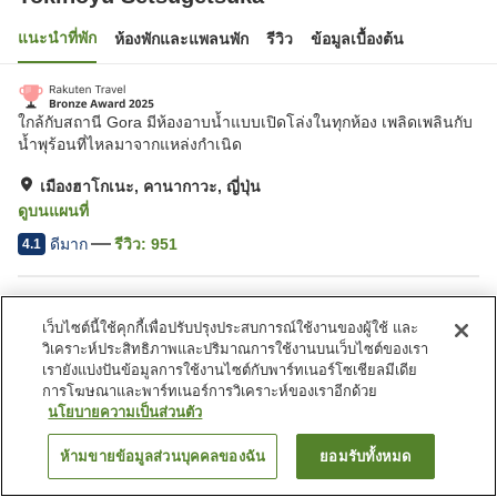
แนะนำที่พัก
ห้องพักและแพลนพัก
รีวิว
ข้อมูลเบื้องต้น
ใกล้กับสถานี Gora มีห้องอาบน้ำแบบเปิดโล่งในทุกห้อง เพลิดเพลินกับ
น้ำพุร้อนที่ไหลมาจากแหล่งกำเนิด
เมืองฮาโกเนะ, คานากาวะ, ญี่ปุ่น
ดูบนแผนที่
ดีมาก
รีวิว:
951
4.1
สิ่งอำนวยความสะดวกในที่พัก
เว็บไซต์นี้ใช้คุกกี้เพื่อปรับปรุงประสบการณ์ใช้งานของผู้ใช้ และ
ที่จอดรถ
ซาวน่า
วิเคราะห์ประสิทธิภาพและปริมาณการใช้งานบนเว็บไซต์ของเรา
สปา/บิวตี้ซาลอน
เลานจ์
เรายังแบ่งปันข้อมูลการใช้งานไซต์กับพาร์ทเนอร์โซเชียลมีเดีย
การโฆษณาและพาร์ทเนอร์การวิเคราะห์ของเราอีกด้วย
นโยบายความเป็นส่วนตัว
หน้าแรก
ญี่ปุ่น
คานากาวะ
เมืองฮาโกเนะ
Tokinoyu Setsugetsuka
ห้ามขายข้อมูลส่วนบุคคลของฉัน
ยอมรับทั้งหมด
ค้นหาห้องพัก