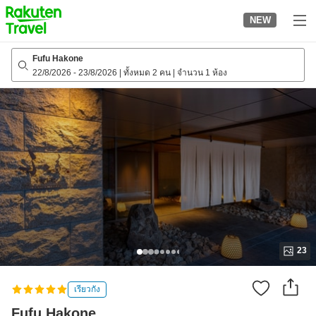
to
NEW
top
page
Fufu Hakone
22/8/2026
-
23/8/2026
|
ทั้งหมด 2 คน
|
จำนวน 1 ห้อง
23
เรียวกัง
Fufu Hakone