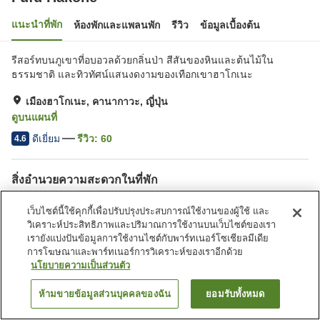
แนะนำที่พัก
ห้องพักและแพลนพัก
รีวิว
ข้อมูลเบื้องต้น
รีสอร์ทบนภูเขาที่อบอวลด้วยกลิ่นป่า สีสันของหินและต้นไม้ใน
ธรรมชาติ และทิวทัศน์แสนงดงามของเทือกเขาฮาโกเนะ
เมืองฮาโกเนะ, คานากาวะ, ญี่ปุ่น
ดูบนแผนที่
ดีเยี่ยม
รีวิว:
60
4.6
สิ่งอำนวยความสะดวกในที่พัก
ที่จอดรถ
ร้านอาหาร
เว็บไซต์นี้ใช้คุกกี้เพื่อปรับปรุงประสบการณ์ใช้งานของผู้ใช้ และ
บาร์
ร้านค้า
วิเคราะห์ประสิทธิภาพและปริมาณการใช้งานบนเว็บไซต์ของเรา
เรายังแบ่งปันข้อมูลการใช้งานไซต์กับพาร์ทเนอร์โซเชียลมีเดีย
การโฆษณาและพาร์ทเนอร์การวิเคราะห์ของเราอีกด้วย
หน้าแรก
ญี่ปุ่น
คานากาวะ
เมืองฮาโกเนะ
Fufu Hakone
นโยบายความเป็นส่วนตัว
ห้ามขายข้อมูลส่วนบุคคลของฉัน
ยอมรับทั้งหมด
ค้นหาห้องพัก