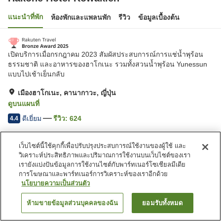
แนะนำที่พัก
ห้องพักและแพลนพัก
รีวิว
ข้อมูลเบื้องต้น
เปิดบริการเมื่อกรกฎาคม 2023 สัมผัสประสบการณ์การแช่น้ำพุร้อน
ธรรมชาติ และอาหารของฮาโกเนะ รวมทั้งสวนน้ำพุร้อน Yunessun
แบบไปเช้าเย็นกลับ
เมืองฮาโกเนะ, คานากาวะ, ญี่ปุ่น
ดูบนแผนที่
ดีเยี่ยม
รีวิว:
624
4.4
เว็บไซต์นี้ใช้คุกกี้เพื่อปรับปรุงประสบการณ์ใช้งานของผู้ใช้ และ
สิ่งอำนวยความสะดวกในที่พัก
วิเคราะห์ประสิทธิภาพและปริมาณการใช้งานบนเว็บไซต์ของเรา
ที่จอดรถ
ซาวน่า
เรายังแบ่งปันข้อมูลการใช้งานไซต์กับพาร์ทเนอร์โซเชียลมีเดีย
สปา/บิวตี้ซาลอน
ร้านอาหาร
การโฆษณาและพาร์ทเนอร์การวิเคราะห์ของเราอีกด้วย
นโยบายความเป็นส่วนตัว
หน้าแรก
ญี่ปุ่น
คานากาวะ
เมืองฮาโกเนะ
ห้ามขายข้อมูลส่วนบุคคลของฉัน
ยอมรับทั้งหมด
ค้นหาห้องพัก
Hakone Hotel Kowakien