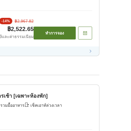
฿2,967.82
-
14
%
฿2,522.65
ทำการจอง
ีและค่าธรรมเนียม
เช้า [เฉพาะห้องพัก]
่รวมมื้ออาหาร
เช็คเอาท์ล่วงเวลา