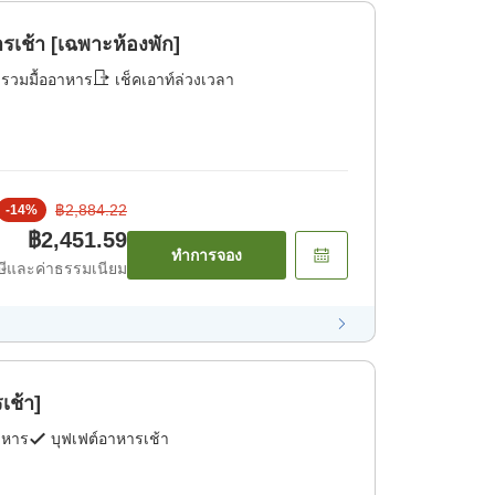
เช้า [เฉพาะห้องพัก]
่รวมมื้ออาหาร
เช็คเอาท์ล่วงเวลา
฿2,884.22
-
14
%
฿2,451.59
ทำการจอง
ีและค่าธรรมเนียม
เช้า]
าหาร
บุฟเฟต์อาหารเช้า