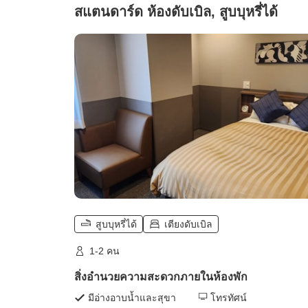
สแตนดาร์ด ห้องดับเบิล, สูบบุหรี่ได้
สูบบุหรี่ได้
เตียงดับเบิล
1-2 คน
สิ่งอำนวยความสะดวกภายในห้องพัก
มีอ่างอาบน้ำและสุขา
โทรทัศน์