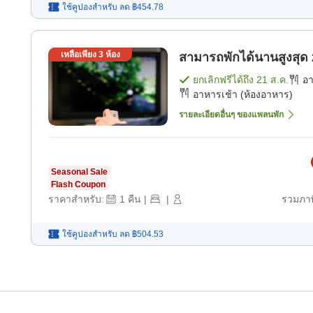
ใช้คูปองสำหรับ
ลด
฿454.78
เหลือเพียง
3
ห้อง
สามารถพักได้นานสูงสุด 2
ยกเลิกฟรีได้ถึง
21 ส.ค.
อ
อาหารเช้า (ห้องอาหาร)
รายละเอียดอื่นๆ ของแพลนพัก
Seasonal Sale
Flash Coupon
ราคาสำหรับ:
1
คืน
|
|
รวมภาษ
ใช้คูปองสำหรับ
ลด
฿504.53