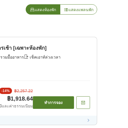
แสดงห้องพัก
แสดงแพลนพัก
เช้า [เฉพาะห้องพัก]
่รวมมื้ออาหาร
เช็คเอาท์ล่วงเวลา
฿2,257.22
-
14
%
฿1,918.64
ทำการจอง
ีและค่าธรรมเนียม