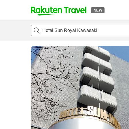
NEW
t
แนะนำที่พัก
ห้องพักและแพลนพัก
รีวิว
ไฮไลต์
สิ่่งอำนวยค
o
p
P
a
g
e
_
s
e
a
r
c
h