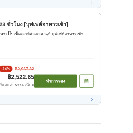
3 ชั่วโมง [บุฟเฟต์อาหารเช้า]
าหาร
เช็คเอาท์ล่วงเวลา
บุฟเฟต์อาหารเช้า
฿2,967.82
-
14
%
฿2,522.65
ทำการจอง
ีและค่าธรรมเนียม