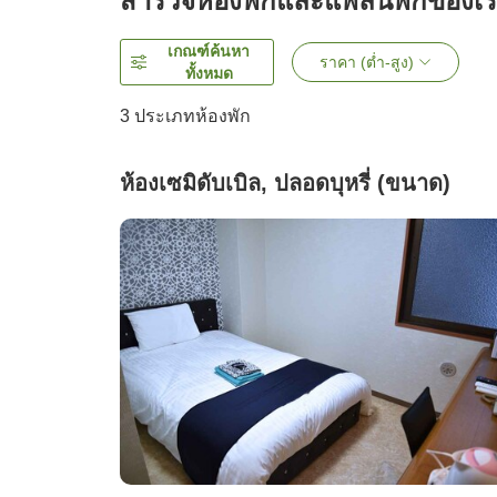
สำรวจห้องพักและแพลนพักของเ
เกณฑ์ค้นหา
ราคา (ต่ำ-สูง)
ทั้งหมด
3
ประเภทห้องพัก
ห้องเซมิดับเบิล, ปลอดบุหรี่ (ขนาด)