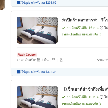
ใช้คูปองสำหรับ
ลด
฿298.62
☆เปิดร้านอาหาร☆ รีโน
ยกเลิกฟรีได้ถึง
16 ส.ค.
ไม
รายละเอียดอื่นๆ ของแพลนพัก
Flash Coupon
ราคาสำหรับ:
1
คืน
|
|
รวมภาษ
ใช้คูปองสำหรับ
ลด
฿314.34
【เช็กเอาต์ล่าช้าถึงเที่
ยกเลิกฟรีได้ถึง
16 ส.ค.
ไม
รายละเอียดอื่นๆ ของแพลนพัก