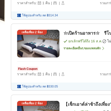
ราคาสำหรับ:
1
คืน
|
|
รวมภาษ
ใช้คูปองสำหรับ
ลด
฿314.34
เหลือเพียง
2
ห้อง
☆เปิดร้านอาหาร☆ รีโน
ยกเลิกฟรีได้ถึง
16 ส.ค.
ไม
รายละเอียดอื่นๆ ของแพลนพัก
Flash Coupon
ราคาสำหรับ:
1
คืน
|
|
รวมภาษ
ใช้คูปองสำหรับ
ลด
฿330.05
เหลือเพียง
2
ห้อง
【เช็กเอาต์ล่าช้าถึงเที่