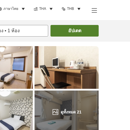
ภาษาไทย
THA
THB
ค้นหาห้องพัก
อง
•
1
ห้อง
อัปเดต
ดูทั้งหมด
21