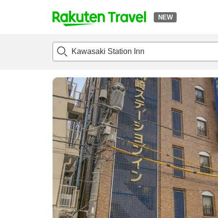
NEW
t
แนะนำที่พัก
ห้องพักและแพลนพัก
รีวิว
สิ่่งอำนวยความสะด
o
p
P
a
g
e
_
s
e
a
r
c
h