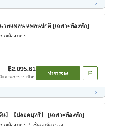
เวทแพลน แพลนปกติ [เฉพาะห้องพัก]
่รวมมื้ออาหาร
฿2,095.61
ทำการจอง
ีและค่าธรรมเนียม
ยงวัน】【ปลอดบุหรี่】 [เฉพาะห้องพัก]
่รวมมื้ออาหาร
เช็คเอาท์ล่วงเวลา