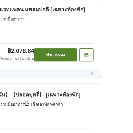
เวทแพลน แพลนปกติ [เฉพาะห้องพัก]
่รวมมื้ออาหาร
฿2,078.84
ทำการจอง
ีและค่าธรรมเนียม
ยงวัน】【ปลอดบุหรี่】 [เฉพาะห้องพัก]
่รวมมื้ออาหาร
เช็คเอาท์ล่วงเวลา