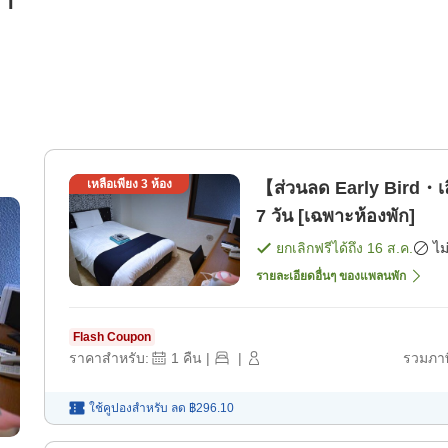
รา
เหลือเพียง
3
ห้อง
【ส่วนลด Early Bird・เ
7 วัน [เฉพาะห้องพัก]
ยกเลิกฟรีได้ถึง
16 ส.ค.
ไม
รายละเอียดอื่นๆ ของแพลนพัก
Flash Coupon
ราคาสำหรับ:
1
คืน
|
|
รวมภาษ
ใช้คูปองสำหรับ
ลด
฿296.10