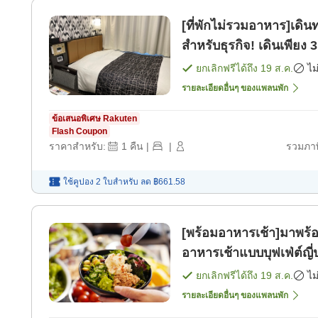
[ที่พักไม่รวมอาหาร]เดิ
สำหรับธุรกิจ! เดินเพียง 3
ยกเลิกฟรีได้ถึง
19 ส.ค.
ไม
รายละเอียดอื่นๆ ของแพลนพัก
ข้อเสนอพิเศษ Rakuten
Flash Coupon
ราคาสำหรับ:
1
คืน
|
|
รวมภาษ
ใช้คูปอง 2 ใบสำหรับ
ลด
฿661.58
[พร้อมอาหารเช้า]มาพร
อาหารเช้าแบบบุฟเฟ่ต์ญี่
ยกเลิกฟรีได้ถึง
19 ส.ค.
ไม
รายละเอียดอื่นๆ ของแพลนพัก