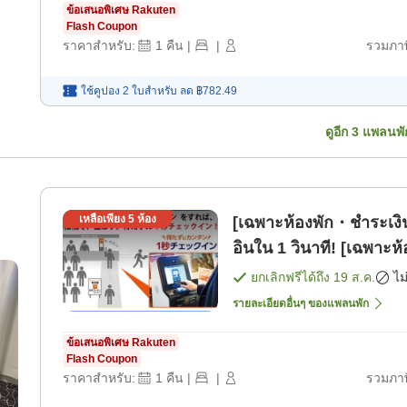
ข้อเสนอพิเศษ Rakuten
Flash Coupon
ราคาสำหรับ:
1
คืน
|
|
รวมภาษ
ใช้คูปอง 2 ใบสำหรับ
ลด
฿782.49
ดูอีก
3
แพลนพั
เหลือเพียง
5
ห้อง
[เฉพาะห้องพัก・ชำระเงิน
อินใน 1 วินาที! [เฉพาะห้
ยกเลิกฟรีได้ถึง
19 ส.ค.
ไม
รายละเอียดอื่นๆ ของแพลนพัก
ข้อเสนอพิเศษ Rakuten
Flash Coupon
ราคาสำหรับ:
1
คืน
|
|
รวมภาษ