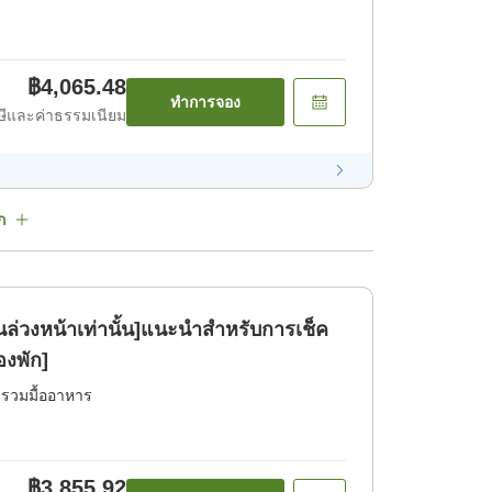
฿4,065.48
ทำการจอง
ีและค่าธรรมเนียม
ก
ล่วงหน้าเท่านั้น]แนะนำสำหรับการเช็ค
องพัก]
่รวมมื้ออาหาร
฿3,855.92