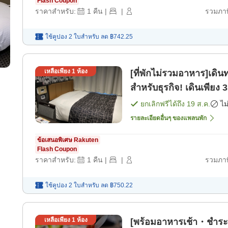
Flash Coupon
ราคาสำหรับ:
1
คืน
|
|
รวมภาษ
ใช้คูปอง 2 ใบสำหรับ
ลด
฿742.25
เหลือเพียง
1
ห้อง
[ที่พักไม่รวมอาหาร]เดิ
สำหรับธุรกิจ! เดินเพียง 3
ยกเลิกฟรีได้ถึง
19 ส.ค.
ไม
รายละเอียดอื่นๆ ของแพลนพัก
ข้อเสนอพิเศษ Rakuten
Flash Coupon
ราคาสำหรับ:
1
คืน
|
|
รวมภาษ
ใช้คูปอง 2 ใบสำหรับ
ลด
฿750.22
เหลือเพียง
1
ห้อง
[พร้อมอาหารเช้า・ชำระเง