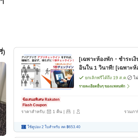
รา
ี่)
[เฉพาะห้องพัก・ชำระเงิน
อินใน 1 วินาที! [เฉพาะห้
ยกเลิกฟรีได้ถึง
19 ส.ค.
ไม
รายละเอียดอื่นๆ ของแพลนพัก
ข้อเสนอพิเศษ Rakuten
Flash Coupon
ราคาสำหรับ:
1
คืน
|
|
รวมภาษ
ใช้คูปอง 2 ใบสำหรับ
ลด
฿653.40