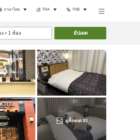
ภาษาไทย
THA
THB
ค้นหาห้องพัก
อง
•
1
ห้อง
อัปเดต
ดูทั้งหมด
53