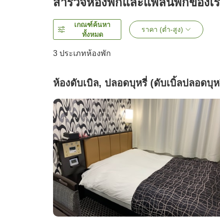
สำรวจห้องพักและแพลนพักของเ
เกณฑ์ค้นหา
ราคา (ต่ำ-สูง)
ทั้งหมด
3
ประเภทห้องพัก
ห้องดับเบิล, ปลอดบุหรี่ (ดับเบิ้ลปลอดบุหร