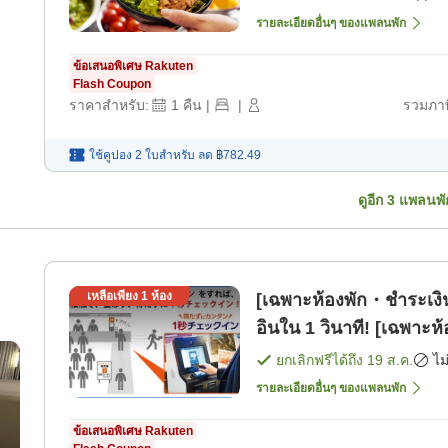
รายละเอียดอื่นๆ ของแพลนพัก
ข้อเสนอพิเศษ Rakuten
Flash Coupon
ราคาสำหรับ:
1
คืน
|
|
รวมภาษ
ใช้คูปอง 2 ใบสำหรับ
ลด
฿782.49
ดูอีก
3
แพลนพั
เหลือเพียง
1
ห้อง
[เฉพาะห้องพัก・ชำระเงิน
อินใน 1 วินาที! [เฉพาะห้
ยกเลิกฟรีได้ถึง
19 ส.ค.
ไม
รายละเอียดอื่นๆ ของแพลนพัก
ข้อเสนอพิเศษ Rakuten