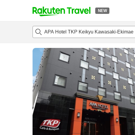
NEW
t
แนะนำที่พัก
ห้องพักและแพลนพัก
รีวิว
สิ่่งอำนวยความสะด
o
p
P
a
g
e
_
s
e
a
r
c
h