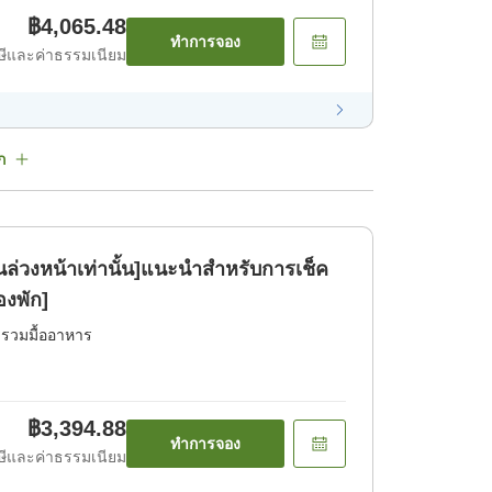
฿4,065.48
ทำการจอง
ีและค่าธรรมเนียม
ก
ล่วงหน้าเท่านั้น]แนะนำสำหรับการเช็ค
องพัก]
่รวมมื้ออาหาร
฿3,394.88
ทำการจอง
ีและค่าธรรมเนียม