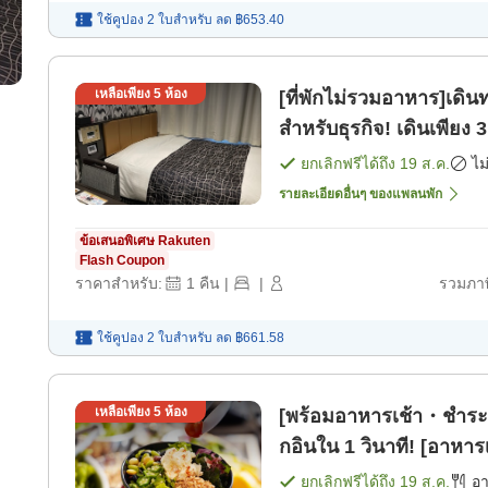
ใช้คูปอง 2 ใบสำหรับ
ลด
฿653.40
เหลือเพียง
5
ห้อง
[ที่พักไม่รวมอาหาร]เดิ
สำหรับธุรกิจ! เดินเพียง 3
ยกเลิกฟรีได้ถึง
19 ส.ค.
ไม
รายละเอียดอื่นๆ ของแพลนพัก
ข้อเสนอพิเศษ Rakuten
Flash Coupon
ราคาสำหรับ:
1
คืน
|
|
รวมภาษ
ใช้คูปอง 2 ใบสำหรับ
ลด
฿661.58
เหลือเพียง
5
ห้อง
[พร้อมอาหารเช้า・ชำระเง
กอินใน 1 วินาที! [อาหารเ
ยกเลิกฟรีได้ถึง
19 ส.ค.
อ