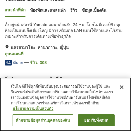
แนะนำที่พัก
ห้องพักและแพลนพัก
รีวิว
ข้อมูลเบื้องต้น
ตั้งอยู่หน้าสถานี Yamato แผนกต้อนรับ 24 ชม. โดยไม่มีเคอร์ฟิว ทุก
ห้องเป็นแบบกึ่งเตียงใหญ่ มีการเชื่อมต่อ LAN แบบใช้สายและไร้สาย
เหมาะสำหรับการเดินทางเพื่อทำธุรกิจ
นครยามาโตะ, คานากาวะ, ญี่ปุ่น
ดูบนแผนที่
ดีมาก
รีวิว:
308
4.1
สิ่งอำนวยความสะดวกในที่พัก
เว็บไซต์นี้ใช้คุกกี้เพื่อปรับปรุงประสบการณ์ใช้งานของผู้ใช้ และ
ที่จอดรถ
ร้านอาหาร
วิเคราะห์ประสิทธิภาพและปริมาณการใช้งานบนเว็บไซต์ของเรา
มุมอิซากายะ
ตู้จำหน่ายอัตโนมัติ
เรายังแบ่งปันข้อมูลการใช้งานไซต์กับพาร์ทเนอร์โซเชียลมีเดีย
การโฆษณาและพาร์ทเนอร์การวิเคราะห์ของเราอีกด้วย
นโยบายความเป็นส่วนตัว
หน้าแรก
ญี่ปุ่น
คานากาวะ
นครยามาโตะ
Yamato Dai-Ichi Hotel
ห้ามขายข้อมูลส่วนบุคคลของฉัน
ยอมรับทั้งหมด
ค้นหาห้องพัก