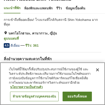
แนะนำที่พัก
ห้องพักและแพลนพัก
รีวิว
ข้อมูลเบื้องต้น
การเข้าถึงที่ยอดเยี่ยม! โรงแรมที่ใกล้กับสถานี Shin-Yokohama มาก
ที่สุด
นครโยโกฮามะ, คานากาวะ, ญี่ปุ่น
ดูบนแผนที่
ดีเยี่ยม
รีวิว:
361
4.5
สิ่งอำนวยความสะดวกในที่พัก
Wi-Fi
เลานจ์
เว็บไซต์นี้ใช้คุกกี้เพื่อปรับปรุงประสบการณ์ใช้งานของผู้ใช้ และ
ปลอดบุหรี่
ตู้จำหน่ายอัตโนมัติ
วิเคราะห์ประสิทธิภาพและปริมาณการใช้งานบนเว็บไซต์ของเรา
เรายังแบ่งปันข้อมูลการใช้งานไซต์กับพาร์ทเนอร์โซเชียลมีเดีย
การโฆษณาและพาร์ทเนอร์การวิเคราะห์ของเราอีกด้วย
หน้าแรก
ญี่ปุ่น
คานากาวะ
นครโยโกฮามะ
นโยบายความเป็นส่วนตัว
Hotel Associa Shin-Yokohama
ห้ามขายข้อมูลส่วนบุคคลของฉัน
ยอมรับทั้งหมด
ค้นหาห้องพัก