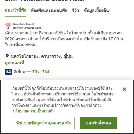
แนะนำที่พัก
ห้องพักและแพลนพัก
รีวิว
ข้อมูลเบื้องต้น
เดินประมาณ 1 นาทีจากสถานีชิน-โยโกฮาม่า *ตั้งแต่เดือนตุลาคม
2020 อาหารเช้าจะให้บริการเมื่อจองเท่านั้น เปิดรับจองถึง 17.00 น.
ในวันที่คุณเข้าพัก
นครโยโกฮามะ, คานากาวะ, ญี่ปุ่น
ดูบนแผนที่
ดีเยี่ยม
รีวิว:
764
4.3
เว็บไซต์นี้ใช้คุกกี้เพื่อปรับปรุงประสบการณ์ใช้งานของผู้ใช้ และ
สิ่งอำนวยความสะดวกในที่พัก
วิเคราะห์ประสิทธิภาพและปริมาณการใช้งานบนเว็บไซต์ของเรา
ที่จอดรถ
สปา/บิวตี้ซาลอน
เรายังแบ่งปันข้อมูลการใช้งานไซต์กับพาร์ทเนอร์โซเชียลมีเดีย
ร้านอาหาร
เลานจ์
การโฆษณาและพาร์ทเนอร์การวิเคราะห์ของเราอีกด้วย
นโยบายความเป็นส่วนตัว
หน้าแรก
ญี่ปุ่น
คานากาวะ
นครโยโกฮามะ
ห้ามขายข้อมูลส่วนบุคคลของฉัน
ยอมรับทั้งหมด
ค้นหาห้องพัก
Shin Yokohama Grace Hotel