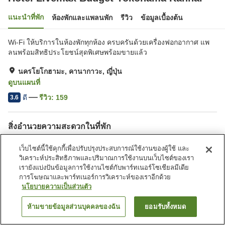
แนะนำที่พัก
ห้องพักและแพลนพัก
รีวิว
ข้อมูลเบื้องต้น
Wi-Fi ให้บริการในห้องพักทุกห้อง ครบครันด้วยเครื่องฟอกอากาศ แพ
ลนพร้อมสิทธิประโยชน์สุดพิเศษพร้อมขายแล้ว
นครโยโกฮามะ, คานากาวะ, ญี่ปุ่น
ดูบนแผนที่
ดี
รีวิว:
159
3.6
สิ่งอำนวยความสะดวกในที่พัก
ตู้จำหน่ายอัตโนมัติ
ห้องประชุม
เว็บไซต์นี้ใช้คุกกี้เพื่อปรับปรุงประสบการณ์ใช้งานของผู้ใช้ และ
ห้องอเนกประสงค์
บริการซักผ้า (มีค่าบริการ)
วิเคราะห์ประสิทธิภาพและปริมาณการใช้งานบนเว็บไซต์ของเรา
เรายังแบ่งปันข้อมูลการใช้งานไซต์กับพาร์ทเนอร์โซเชียลมีเดีย
การโฆษณาและพาร์ทเนอร์การวิเคราะห์ของเราอีกด้วย
หน้าแรก
ญี่ปุ่น
คานากาวะ
นครโยโกฮามะ
นโยบายความเป็นส่วนตัว
Hotel Livemax Budget Yokohama Kannai
ห้ามขายข้อมูลส่วนบุคคลของฉัน
ยอมรับทั้งหมด
ค้นหาห้องพัก