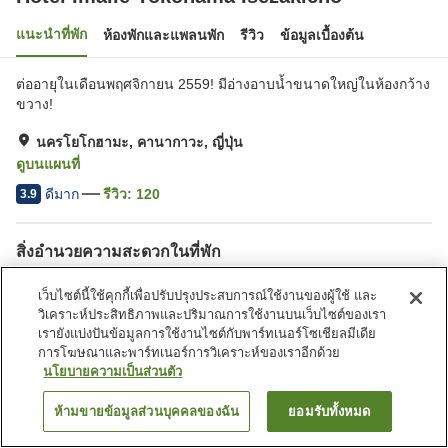
แนะนำที่พัก
ห้องพักและแพลนพัก
รีวิว
ข้อมูลเบื้องต้น
ต่ออายุในเดือนพฤศจิกายน 2559! มีอ่างอาบน้ำขนาดใหญ่ในห้องกว้าง
ขวาง!
นครโยโกฮามะ, คานากาวะ, ญี่ปุ่น
ดูบนแผนที่
ดีมาก
รีวิว:
120
3.9
สิ่งอำนวยความสะดวกในที่พัก
ที่จอดรถ
ร้านอาหาร
เว็บไซต์นี้ใช้คุกกี้เพื่อปรับปรุงประสบการณ์ใช้งานของผู้ใช้ และ
ตู้จำหน่ายอัตโนมัติ
บริการซักผ้า (มีค่าบริการ)
วิเคราะห์ประสิทธิภาพและปริมาณการใช้งานบนเว็บไซต์ของเรา
เรายังแบ่งปันข้อมูลการใช้งานไซต์กับพาร์ทเนอร์โซเชียลมีเดีย
การโฆษณาและพาร์ทเนอร์การวิเคราะห์ของเราอีกด้วย
หน้าแรก
ญี่ปุ่น
คานากาวะ
นครโยโกฮามะ
นโยบายความเป็นส่วนตัว
Hotel Imalle Yokohama Isezakicho
ห้ามขายข้อมูลส่วนบุคคลของฉัน
ยอมรับทั้งหมด
ค้นหาห้องพัก