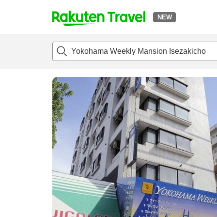
NEW
t
แนะนำที่พัก
ห้องพักและแพลนพัก
รีวิว
สิ่่งอำนวยความสะด
o
p
P
a
g
e
_
s
e
a
r
c
h