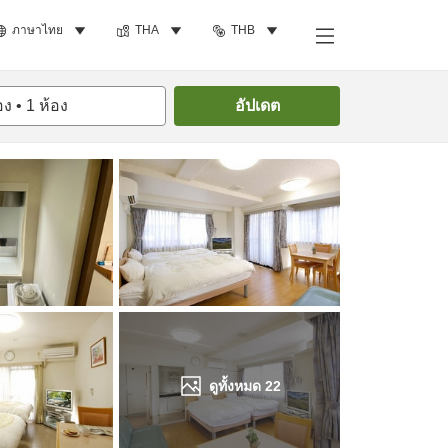
ภาษาไทย
THA
THB
ค้นหาห้องพัก
อง
•
1
ห้อง
อัปเดต
ดูทั้งหมด
22