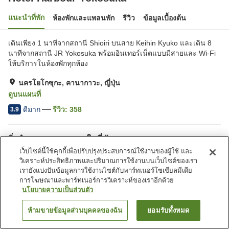
แนะนำที่พัก
ห้องพักและแพลนพัก
รีวิว
ข้อมูลเบื้องต้น
เดินเพียง 1 นาทีจากสถานี Shioiri บนสาย Keihin Kyuko และเดิน 8
นาทีจากสถานี JR Yokosuka พร้อมอินเทอร์เน็ตแบบมีสายและ Wi-Fi
ให้บริการในห้องพักทุกห้อง
นครโยโกซุกะ, คานากาวะ, ญี่ปุ่น
ดูบนแผนที่
ดีมาก
รีวิว:
358
3.9
สิ่งอำนวยความสะดวกในที่พัก
เว็บไซต์นี้ใช้คุกกี้เพื่อปรับปรุงประสบการณ์ใช้งานของผู้ใช้ และ
Wi-Fi
เดินห้านาทีถึงสถานี
วิเคราะห์ประสิทธิภาพและปริมาณการใช้งานบนเว็บไซต์ของเรา
เลานจ์
ตู้จำหน่ายอัตโนมัติ
เรายังแบ่งปันข้อมูลการใช้งานไซต์กับพาร์ทเนอร์โซเชียลมีเดีย
การโฆษณาและพาร์ทเนอร์การวิเคราะห์ของเราอีกด้วย
นโยบายความเป็นส่วนตัว
หน้าแรก
ญี่ปุ่น
คานากาวะ
นครโยโกซุกะ
Hotel Harbour Yokosuka
ห้ามขายข้อมูลส่วนบุคคลของฉัน
ยอมรับทั้งหมด
ค้นหาห้องพัก