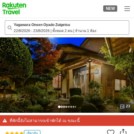
to
NEW
top
page
Yugawara Onsen Oyado Zuigetsu
22/8/2026
-
23/8/2026
|
ทั้งหมด 2 คน
|
จำนวน 1 ห้อง
23
ที่พักนี้ยังไม่สามารถเข้าพักได้ ณ ขณะนี้
เรียวกัง