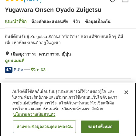
Yugawara Onsen Oyado Zuigetsu
แนะนำที่พัก
ห้องพักและแพลนพัก
รีวิว
ข้อมูลเบื้องต้น
ยินดีต้อนรับสู่ Zuigetsu สถานบำบัดรักษา สถานที่พักผ่อนเล็กๆ ที่มี
เพียงห้าห้อง ซ่อนตัวอยู่ในภูเขา
เมืองยูงาวาระ, คานากาวะ, ญี่ปุ่น
ดูบนแผนที่
ดีเลิศ
รีวิว:
63
4.7
สิ่งอำนวยความสะดวกในที่พัก
เว็บไซต์นี้ใช้คุกกี้เพื่อปรับปรุงประสบการณ์ใช้งานของผู้ใช้ และ
ร้านอาหาร
ห้องอาหารส่วนตัว
วิเคราะห์ประสิทธิภาพและปริมาณการใช้งานบนเว็บไซต์ของเรา
ห้องอาบน้ำเปิดโล่ง (มีบ่อน้ำพุ
ห้องอาบน้ำใหญ่ (มีบ่อน้ำพุ
เรายังแบ่งปันข้อมูลการใช้งานไซต์กับพาร์ทเนอร์โซเชียลมีเดีย
ร้อน)
ร้อน)
การโฆษณาและพาร์ทเนอร์การวิเคราะห์ของเราอีกด้วย
นโยบายความเป็นส่วนตัว
หน้าแรก
ญี่ปุ่น
คานากาวะ
เมืองยูงาวาระ
ห้ามขายข้อมูลส่วนบุคคลของฉัน
ยอมรับทั้งหมด
ค้นหาห้องพัก
Yugawara Onsen Oyado Zuigetsu