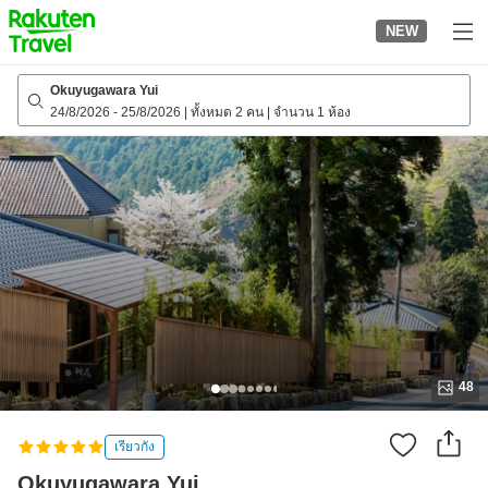
to
NEW
top
page
Okuyugawara Yui
24/8/2026
-
25/8/2026
|
ทั้งหมด 2 คน
|
จำนวน 1 ห้อง
48
เรียวกัง
Okuyugawara Yui