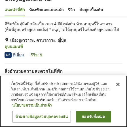
แนะนำที่พัก
ห้องพักและแพลนพัก
รีวิว
ข้อมูลเบื้องต้น
ตีพิมพ์ในคู่มือมิชลินเป็นเวลา 4 ปีติดต่อกัน ห้ามสูบบุหรี่ในอาคาร
(พื้นที่สูบบุหรี่อยู่กลางแจ้ง) * อนุญาตให้สูบบุหรี่ในห้องที่อยู่ห่างออกไป
เมืองยูงาวาระ, คานากาวะ, ญี่ปุ่น
ดูบนแผนที่
ดีเยี่ยม
รีวิว:
5
4.6
สิ่งอำนวยความสะดวกในที่พัก
ที่จอดรถ
ซาวน่า
เว็บไซต์นี้ใช้คุกกี้เพื่อปรับปรุงประสบการณ์ใช้งานของผู้ใช้ และ
สปา/บิวตี้ซาลอน
ร้านอาหาร
วิเคราะห์ประสิทธิภาพและปริมาณการใช้งานบนเว็บไซต์ของเรา
เรายังแบ่งปันข้อมูลการใช้งานไซต์กับพาร์ทเนอร์โซเชียลมีเดีย
การโฆษณาและพาร์ทเนอร์การวิเคราะห์ของเราอีกด้วย
หน้าแรก
ญี่ปุ่น
คานากาวะ
เมืองยูงาวาระ
Okuyugawara Yui
นโยบายความเป็นส่วนตัว
ห้ามขายข้อมูลส่วนบุคคลของฉัน
ยอมรับทั้งหมด
ค้นหาห้องพัก