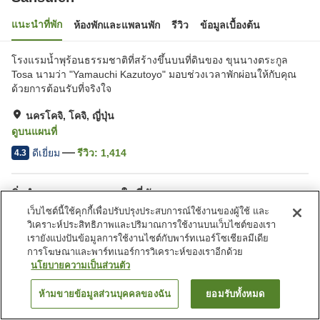
แนะนำที่พัก
ห้องพักและแพลนพัก
รีวิว
ข้อมูลเบื้องต้น
โรงแรมน้ำพุร้อนธรรมชาติที่สร้างขึ้นบนที่ดินของ ขุนนางตระกูล
Tosa นามว่า "Yamauchi Kazutoyo" มอบช่วงเวลาพักผ่อนให้กับคุณ
ด้วยการต้อนรับที่จริงใจ
นครโคจิ, โคจิ, ญี่ปุ่น
ดูบนแผนที่
ดีเยี่ยม
รีวิว:
1,414
4.3
สิ่งอำนวยความสะดวกในที่พัก
เว็บไซต์นี้ใช้คุกกี้เพื่อปรับปรุงประสบการณ์ใช้งานของผู้ใช้ และ
ที่จอดรถ
ซาวน่า
วิเคราะห์ประสิทธิภาพและปริมาณการใช้งานบนเว็บไซต์ของเรา
สปา/บิวตี้ซาลอน
ร้านอาหาร
เรายังแบ่งปันข้อมูลการใช้งานไซต์กับพาร์ทเนอร์โซเชียลมีเดีย
การโฆษณาและพาร์ทเนอร์การวิเคราะห์ของเราอีกด้วย
นโยบายความเป็นส่วนตัว
หน้าแรก
ญี่ปุ่น
โคจิ
นครโคจิ
Sansuien
ห้ามขายข้อมูลส่วนบุคคลของฉัน
ยอมรับทั้งหมด
ค้นหาห้องพัก