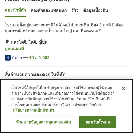
แนะนำที่พัก
ห้องพักและแพลนพัก
รีวิว
ข้อมูลเบื้องต้น
โรงแรมตั้งอยู่ห่างจากสถานีโคจิโดยใช้เวลาเดินเพียง 3 นาที มีเตียง
คุณภาพดี พร้อมอ่างอาบน้ำขนาดใหญ่ และที่จอดรถฟรี
นครโคจิ, โคจิ, ญี่ปุ่น
ดูบนแผนที่
ดีมาก
รีวิว:
1,062
4
สิ่งอำนวยความสะดวกในที่พัก
ที่จอดรถ
ซาวน่า
เว็บไซต์นี้ใช้คุกกี้เพื่อปรับปรุงประสบการณ์ใช้งานของผู้ใช้ และ
สปา/บิวตี้ซาลอน
ตู้จำหน่ายอัตโนมัติ
วิเคราะห์ประสิทธิภาพและปริมาณการใช้งานบนเว็บไซต์ของเรา
เรายังแบ่งปันข้อมูลการใช้งานไซต์กับพาร์ทเนอร์โซเชียลมีเดีย
การโฆษณาและพาร์ทเนอร์การวิเคราะห์ของเราอีกด้วย
หน้าแรก
ญี่ปุ่น
โคจิ
นครโคจิ
Hotel Minatoya (Kochi)
นโยบายความเป็นส่วนตัว
ห้ามขายข้อมูลส่วนบุคคลของฉัน
ยอมรับทั้งหมด
ค้นหาห้องพัก