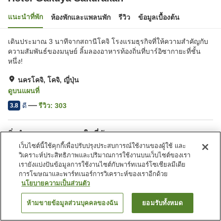
แนะนำที่พัก
ห้องพักและแพลนพัก
รีวิว
ข้อมูลเบื้องต้น
เดินประมาณ 3 นาทีจากสถานีโคจิ โรงแรมธุรกิจที่ให้ความสำคัญกับ
ความสัมพันธ์ของมนุษย์ ลิ้มลองอาหารท้องถิ่นที่บาร์อิซากายะที่ชั้น
หนึ่ง!
นครโคจิ, โคจิ, ญี่ปุ่น
ดูบนแผนที่
ดี
รีวิว:
303
3.8
สิ่งอำนวยความสะดวกในที่พัก
เว็บไซต์นี้ใช้คุกกี้เพื่อปรับปรุงประสบการณ์ใช้งานของผู้ใช้ และ
สปา/บิวตี้ซาลอน
มุมอิซากายะ
วิเคราะห์ประสิทธิภาพและปริมาณการใช้งานบนเว็บไซต์ของเรา
ตู้จำหน่ายอัตโนมัติ
บริการซักผ้า (มีค่าบริการ)
เรายังแบ่งปันข้อมูลการใช้งานไซต์กับพาร์ทเนอร์โซเชียลมีเดีย
การโฆษณาและพาร์ทเนอร์การวิเคราะห์ของเราอีกด้วย
นโยบายความเป็นส่วนตัว
หน้าแรก
ญี่ปุ่น
โคจิ
นครโคจิ
Hotel Gakuya Sakurakan
ห้ามขายข้อมูลส่วนบุคคลของฉัน
ยอมรับทั้งหมด
ค้นหาห้องพัก