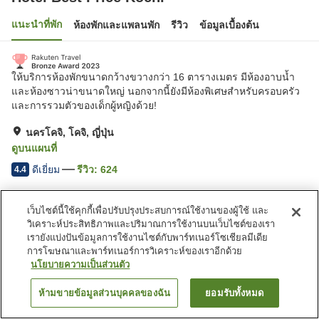
แนะนำที่พัก
ห้องพักและแพลนพัก
รีวิว
ข้อมูลเบื้องต้น
ให้บริการห้องพักขนาดกว้างขวางกว่า 16 ตารางเมตร มีห้องอาบน้ำ
และห้องซาวน่าขนาดใหญ่ นอกจากนี้ยังมีห้องพิเศษสำหรับครอบครัว
และการรวมตัวของเด็กผู้หญิงด้วย!
นครโคจิ, โคจิ, ญี่ปุ่น
ดูบนแผนที่
ดีเยี่ยม
รีวิว:
624
4.4
สิ่งอำนวยความสะดวกในที่พัก
เว็บไซต์นี้ใช้คุกกี้เพื่อปรับปรุงประสบการณ์ใช้งานของผู้ใช้ และ
วิเคราะห์ประสิทธิภาพและปริมาณการใช้งานบนเว็บไซต์ของเรา
ซาวน่า
ร้านอาหาร
เรายังแบ่งปันข้อมูลการใช้งานไซต์กับพาร์ทเนอร์โซเชียลมีเดีย
ห้องอาบน้ำใหญ่
การโฆษณาและพาร์ทเนอร์การวิเคราะห์ของเราอีกด้วย
นโยบายความเป็นส่วนตัว
หน้าแรก
ญี่ปุ่น
โคจิ
นครโคจิ
Hotel Best Price Kochi
ห้ามขายข้อมูลส่วนบุคคลของฉัน
ยอมรับทั้งหมด
ค้นหาห้องพัก