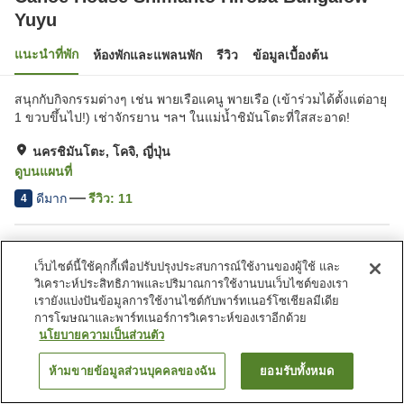
Yuyu
แนะนำที่พัก
ห้องพักและแพลนพัก
รีวิว
ข้อมูลเบื้องต้น
สนุกกับกิจกรรมต่างๆ เช่น พายเรือแคนู พายเรือ (เข้าร่วมได้ตั้งแต่อายุ
1 ขวบขึ้นไป!) เช่าจักรยาน ฯลฯ ในแม่น้ำชิมันโตะที่ใสสะอาด!
นครชิมันโตะ, โคจิ, ญี่ปุ่น
ดูบนแผนที่
ดีมาก
รีวิว:
11
4
สิ่งอำนวยความสะดวกในที่พัก
เว็บไซต์นี้ใช้คุกกี้เพื่อปรับปรุงประสบการณ์ใช้งานของผู้ใช้ และ
ที่จอดรถ
ร้านอาหาร
วิเคราะห์ประสิทธิภาพและปริมาณการใช้งานบนเว็บไซต์ของเรา
คาเฟ่
ร้านค้า
เรายังแบ่งปันข้อมูลการใช้งานไซต์กับพาร์ทเนอร์โซเชียลมีเดีย
การโฆษณาและพาร์ทเนอร์การวิเคราะห์ของเราอีกด้วย
นโยบายความเป็นส่วนตัว
หน้าแรก
ญี่ปุ่น
โคจิ
นครชิมันโตะ
Canoe House Shimanto Hiroba Bungalow Yuyu
ห้ามขายข้อมูลส่วนบุคคลของฉัน
ยอมรับทั้งหมด
ค้นหาห้องพัก