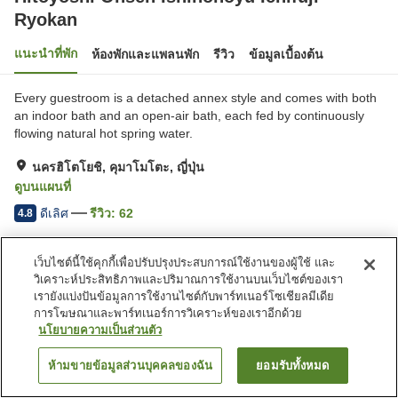
Ryokan
แนะนำที่พัก
ห้องพักและแพลนพัก
รีวิว
ข้อมูลเบื้องต้น
Every guestroom is a detached annex style and comes with both
an indoor bath and an open-air bath, each fed by continuously
flowing natural hot spring water.
นครฮิโตโยชิ, คุมาโมโตะ, ญี่ปุ่น
ดูบนแผนที่
ดีเลิศ
รีวิว:
62
4.8
เว็บไซต์นี้ใช้คุกกี้เพื่อปรับปรุงประสบการณ์ใช้งานของผู้ใช้ และ
สิ่งอำนวยความสะดวกในที่พัก
วิเคราะห์ประสิทธิภาพและปริมาณการใช้งานบนเว็บไซต์ของเรา
เลานจ์
ห้องอาบน้ำใหญ่ (มีบ่อน้ำพุ
เรายังแบ่งปันข้อมูลการใช้งานไซต์กับพาร์ทเนอร์โซเชียลมีเดีย
ร้อน)
การโฆษณาและพาร์ทเนอร์การวิเคราะห์ของเราอีกด้วย
นโยบายความเป็นส่วนตัว
หน้าแรก
ญี่ปุ่น
คุมาโมโตะ
นครฮิโตโยชิ
ห้ามขายข้อมูลส่วนบุคคลของฉัน
ยอมรับทั้งหมด
ค้นหาห้องพัก
Hitoyoshi Onsen Ishinonoyu Ichifuji Ryokan