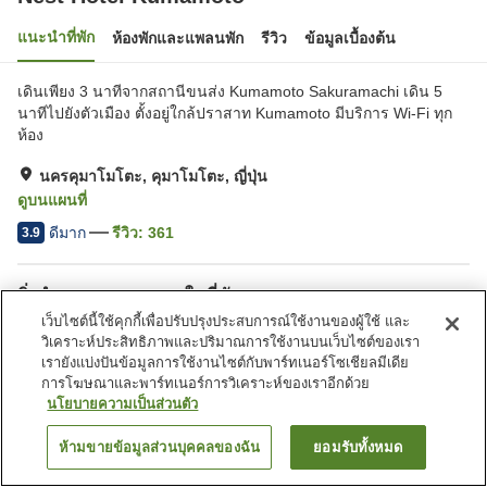
แนะนำที่พัก
ห้องพักและแพลนพัก
รีวิว
ข้อมูลเบื้องต้น
เดินเพียง 3 นาทีจากสถานีขนส่ง Kumamoto Sakuramachi เดิน 5
นาทีไปยังตัวเมือง ตั้งอยู่ใกล้ปราสาท Kumamoto มีบริการ Wi-Fi ทุก
ห้อง
นครคุมาโมโตะ, คุมาโมโตะ, ญี่ปุ่น
ดูบนแผนที่
ดีมาก
รีวิว:
361
3.9
สิ่งอำนวยความสะดวกในที่พัก
เว็บไซต์นี้ใช้คุกกี้เพื่อปรับปรุงประสบการณ์ใช้งานของผู้ใช้ และ
ที่จอดรถ
สปา/บิวตี้ซาลอน
วิเคราะห์ประสิทธิภาพและปริมาณการใช้งานบนเว็บไซต์ของเรา
ร้านอาหาร
ตู้จำหน่ายอัตโนมัติ
เรายังแบ่งปันข้อมูลการใช้งานไซต์กับพาร์ทเนอร์โซเชียลมีเดีย
การโฆษณาและพาร์ทเนอร์การวิเคราะห์ของเราอีกด้วย
นโยบายความเป็นส่วนตัว
หน้าแรก
ญี่ปุ่น
คุมาโมโตะ
นครคุมาโมโตะ
Nest Hotel Kumamoto
ห้ามขายข้อมูลส่วนบุคคลของฉัน
ยอมรับทั้งหมด
ค้นหาห้องพัก