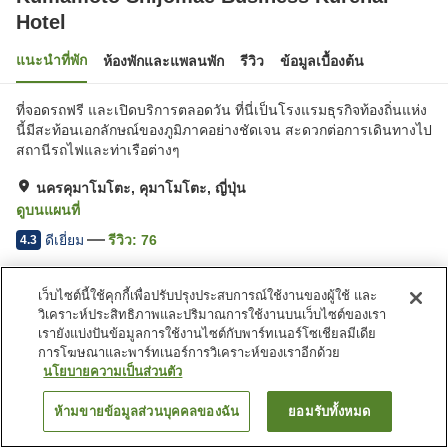
Hotel
แนะนำที่พัก
ห้องพักและแพลนพัก
รีวิว
ข้อมูลเบื้องต้น
ที่จอดรถฟรี และเปิดบริการตลอดวัน ที่นี่เป็นโรงแรมธุรกิจท้องถิ่นแห่ง
นี้มีสะท้อนเอกลักษณ์ของภูมิภาคอย่างชัดเจน สะดวกต่อการเดินทางไป
สถานีรถไฟและท่าเรือต่างๆ
นครคุมาโมโตะ, คุมาโมโตะ, ญี่ปุ่น
ดูบนแผนที่
ดีเยี่ยม
รีวิว:
76
4.3
เว็บไซต์นี้ใช้คุกกี้เพื่อปรับปรุงประสบการณ์ใช้งานของผู้ใช้ และ
สิ่งอำนวยความสะดวกในที่พัก
วิเคราะห์ประสิทธิภาพและปริมาณการใช้งานบนเว็บไซต์ของเรา
Wi-Fi
สปา/บิวตี้ซาลอน
เรายังแบ่งปันข้อมูลการใช้งานไซต์กับพาร์ทเนอร์โซเชียลมีเดีย
ปลอดบุหรี่
ตู้จำหน่ายอัตโนมัติ
การโฆษณาและพาร์ทเนอร์การวิเคราะห์ของเราอีกด้วย
นโยบายความเป็นส่วนตัว
หน้าแรก
ญี่ปุ่น
คุมาโมโตะ
นครคุมาโมโตะ
ห้ามขายข้อมูลส่วนบุคคลของฉัน
ยอมรับทั้งหมด
ค้นหาห้องพัก
Kumamoto Shijomae Business Kurenai Hotel