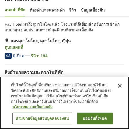
แนะนำที่พัก
ห้องพักและแพลนพัก
รีวิว
ข้อมูลเบื้องต้น
Fav Hotel มาถึงคุมาโมโตะแล้ว โรงแรมที่ดีเยี่ยมสำหรับการเข้าพัก
แบบกลุ่ม มอบประสบการณ์สุดพิเศษที่ยากจะเอื้อมถึง
นครคุมาโมโตะ, คุมาโมโตะ, ญี่ปุ่น
ดูบนแผนที่
ดีเยี่ยม
รีวิว:
194
4.3
สิ่งอำนวยความสะดวกในที่พัก
ที่จอดรถ
ตู้จำหน่ายอัตโนมัติ
เว็บไซต์นี้ใช้คุกกี้เพื่อปรับปรุงประสบการณ์ใช้งานของผู้ใช้ และ
วิเคราะห์ประสิทธิภาพและปริมาณการใช้งานบนเว็บไซต์ของเรา
เรายังแบ่งปันข้อมูลการใช้งานไซต์กับพาร์ทเนอร์โซเชียลมีเดีย
หน้าแรก
ญี่ปุ่น
คุมาโมโตะ
นครคุมาโมโตะ
fav KUMAMOTO
การโฆษณาและพาร์ทเนอร์การวิเคราะห์ของเราอีกด้วย
นโยบายความเป็นส่วนตัว
ห้ามขายข้อมูลส่วนบุคคลของฉัน
ยอมรับทั้งหมด
ค้นหาห้องพัก