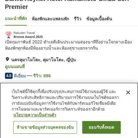
Premier
แนะนำที่พัก
ห้องพักและแพลนพัก
รีวิว
ข้อมูลเบื้องต้น
เปิดกุมภาพันธ์ 2022 ทำเลดีเดินประมาณสองนาทีถึงย่านใจกลางเมือง
ห้องพักทุกห้องมีห้องอาบน้ำและห้องสุขาแยกจากกัน
นครคุมาโมโตะ, คุมาโมโตะ, ญี่ปุ่น
ดูบนแผนที่
ดีเยี่ยม
รีวิว:
896
4.5
เว็บไซต์นี้ใช้คุกกี้เพื่อปรับปรุงประสบการณ์ใช้งานของผู้ใช้ และ
สิ่งอำนวยความสะดวกในที่พัก
วิเคราะห์ประสิทธิภาพและปริมาณการใช้งานบนเว็บไซต์ของเรา
Wi-Fi
มีพื้นที่สำหรับสูบบุหรี่
เรายังแบ่งปันข้อมูลการใช้งานไซต์กับพาร์ทเนอร์โซเชียลมีเดีย
ตู้จำหน่ายอัตโนมัติ
ไมโครเวฟส่วนรวม
การโฆษณาและพาร์ทเนอร์การวิเคราะห์ของเราอีกด้วย
นโยบายความเป็นส่วนตัว
หน้าแรก
ญี่ปุ่น
คุมาโมโตะ
นครคุมาโมโตะ
ห้ามขายข้อมูลส่วนบุคคลของฉัน
ยอมรับทั้งหมด
ค้นหาห้องพัก
Daiwa Roynet Hotel Kumamoto Ginza-dori Premier