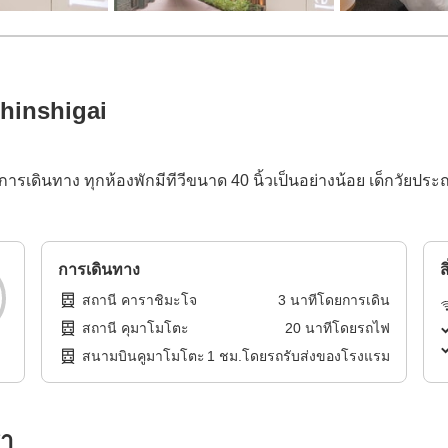
hinshigai
ารเดินทาง ทุกห้องพักมีทีวีขนาด 40 นิ้วเป็นอย่างน้อย เด็กวัยประถม
การเดินทาง
ส
สถานี คาราชิมะโจ
3
นาทีโดย
การเดิน
สถานี คุมาโมโตะ
20
นาทีโดย
รถไฟ
สนามบินคูมาโมโตะ
1
ชม.โดย
รถรับส่งของโรงแรม
รา