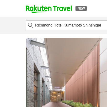
NEW
t
แนะนำที่พัก
ห้องพักและแพลนพัก
รีวิว
สิ่่งอำนวยความสะด
o
p
P
a
g
e
_
s
e
a
r
c
h