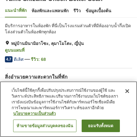
แนะนำที่พัก
ห้องพักและแพลนพัก
รีวิว
ข้อมูลเบื้องต้น
มีบริการอาหารในห้องพัก ที่นี่เป็นโรงแรมส่วนตัวที่มีห้องอาบน้ำกึ่งเปิด
โล่งส่วนตัวในห้องพักทุกห้อง
หมู่บ้านมินามิอาโซะ, คุมาโมโตะ, ญี่ปุ่น
ดูบนแผนที่
ดีเลิศ
รีวิว:
68
4.7
สิ่งอำนวยความสะดวกในที่พัก
บริการรับส่ง
บริการส่งสินค้า
เว็บไซต์นี้ใช้คุกกี้เพื่อปรับปรุงประสบการณ์ใช้งานของผู้ใช้ และ
บริการโทรปลุก
แฟกซ์
วิเคราะห์ประสิทธิภาพและปริมาณการใช้งานบนเว็บไซต์ของเรา
เรายังแบ่งปันข้อมูลการใช้งานไซต์กับพาร์ทเนอร์โซเชียลมีเดีย
การโฆษณาและพาร์ทเนอร์การวิเคราะห์ของเราอีกด้วย
หน้าแรก
ญี่ปุ่น
คุมาโมโตะ
หมู่บ้านมินามิอาโซะ
นโยบายความเป็นส่วนตัว
Yume Shizuku Onsen Bettei Soan
ห้ามขายข้อมูลส่วนบุคคลของฉัน
ยอมรับทั้งหมด
ค้นหาห้องพัก