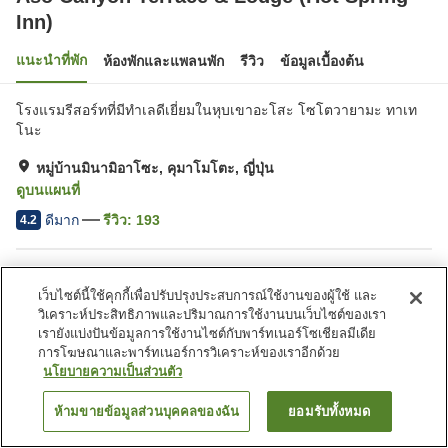
Inn)
แนะนำที่พัก
ห้องพักและแพลนพัก
รีวิว
ข้อมูลเบื้องต้น
โรงแรมรีสอร์ทที่มีทำเลดีเยี่ยมในหุบเขาอะโสะ โซโตวายามะ ทาเท
โนะ
หมู่บ้านมินามิอาโซะ, คุมาโมโตะ, ญี่ปุ่น
ดูบนแผนที่
ดีมาก
รีวิว:
193
4.2
สิ่งอำนวยความสะดวกในที่พัก
เว็บไซต์นี้ใช้คุกกี้เพื่อปรับปรุงประสบการณ์ใช้งานของผู้ใช้ และ
ที่จอดรถ
ซาวน่า
วิเคราะห์ประสิทธิภาพและปริมาณการใช้งานบนเว็บไซต์ของเรา
ร้านอาหาร
คาเฟ่
เรายังแบ่งปันข้อมูลการใช้งานไซต์กับพาร์ทเนอร์โซเชียลมีเดีย
การโฆษณาและพาร์ทเนอร์การวิเคราะห์ของเราอีกด้วย
นโยบายความเป็นส่วนตัว
หน้าแรก
ญี่ปุ่น
คุมาโมโตะ
หมู่บ้านมินามิอาโซะ
Aso Canyon Terrace & Lodge (Hot Spring Inn)
ห้ามขายข้อมูลส่วนบุคคลของฉัน
ยอมรับทั้งหมด
ค้นหาห้องพัก