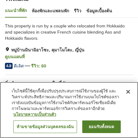
แนะนำที่พัก
ห้องพักและแพลนพัก
รีวิว
ข้อมูลเบื้องต้น
This property is run by a couple who relocated from Hokkaido
and specializes in creative French cuisine blending Aso and
Hokkaido flavors.
หมู่บ้านมินามิอาโซะ, คุมาโมโตะ, ญี่ปุ่น
ดูบนแผนที่
ดีเลิศ
รีวิว:
60
4.8
สิ่งอำนวยความสะดวกในที่พัก
เว็บไซต์นี้ใช้คุกกี้เพื่อปรับปรุงประสบการณ์ใช้งานของผู้ใช้ และ
ที่จอดรถ
วิเคราะห์ประสิทธิภาพและปริมาณการใช้งานบนเว็บไซต์ของเรา
เรายังแบ่งปันข้อมูลการใช้งานไซต์กับพาร์ทเนอร์โซเชียลมีเดีย
การโฆษณาและพาร์ทเนอร์การวิเคราะห์ของเราอีกด้วย
หน้าแรก
ญี่ปุ่น
คุมาโมโตะ
หมู่บ้านมินามิอาโซะ
Tinkuna
นโยบายความเป็นส่วนตัว
ห้ามขายข้อมูลส่วนบุคคลของฉัน
ยอมรับทั้งหมด
ค้นหาห้องพัก