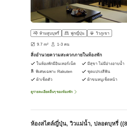
ห้ามสูบบุหรี่
ฟูกญี่ปุ่น
วิวภูเขา
9.7 m²
1-3 คน
สิ่งอำนวยความสะดวกภายในห้องพัก
ในห้องพักมีอินเทอร์เน็ต
มีสุขา ไม่มีอ่างอาบน้ำ
พิเศษเฉพาะ Rakuten
ชุดแปรงสีฟัน
ผ้าเช็ดตัว
ผ้าขนหนูเช็ดหน้า
ดูรายละเอียดอื่นๆ ของห้องพัก
ห้องสไตล์ญี่ปุ่น, วิวแม่น้ำ, ปลอดบุหรี่ ((