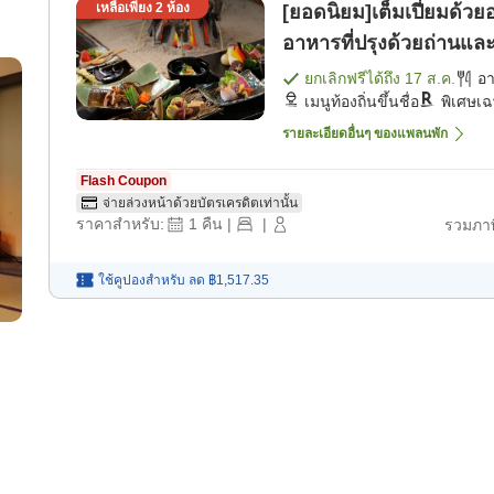
เหลือเพียง
2
ห้อง
[ยอดนิยม]เต็มเปี่ยมด้วย
อาหารที่ปรุงด้วยถ่านแล
เช้า] [อาหารเย็น]
ยกเลิกฟรีได้ถึง
17 ส.ค.
อ
เมนูท้องถิ่นขึ้นชื่อ
พิเศษเ
รายละเอียดอื่นๆ ของแพลนพัก
Flash Coupon
จ่ายล่วงหน้าด้วยบัตรเครดิตเท่านั้น
ราคาสำหรับ:
1
คืน
|
|
รวมภาษ
ใช้คูปองสำหรับ
ลด
฿1,517.35