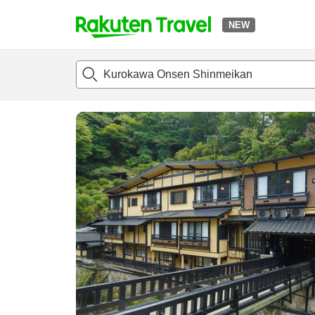
NEW
t
แนะนำที่พัก
ห้องพักและแพลนพัก
รีวิว
ไฮไลต์
สิ่่งอำนวยค
o
p
P
a
g
e
_
s
e
a
r
c
h