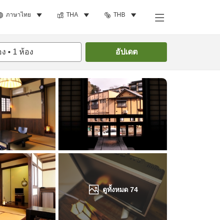
ภาษาไทย
THA
THB
ค้นหาห้องพัก
อง
•
1
ห้อง
อัปเดต
ดูทั้งหมด
74