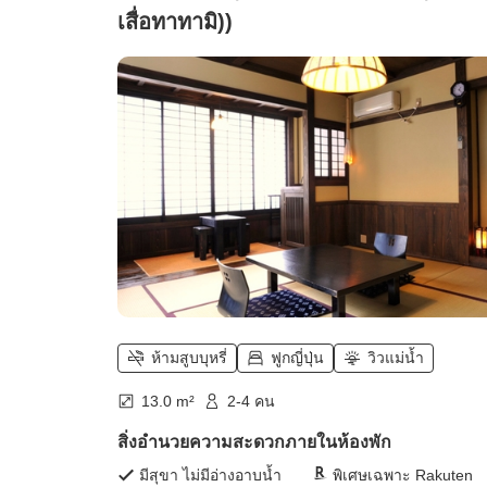
เสื่อทาทามิ))
ห้ามสูบบุหรี่
ฟูกญี่ปุ่น
วิวแม่น้ำ
13.0 m²
2-4 คน
สิ่งอำนวยความสะดวกภายในห้องพัก
มีสุขา ไม่มีอ่างอาบน้ำ
พิเศษเฉพาะ Rakuten