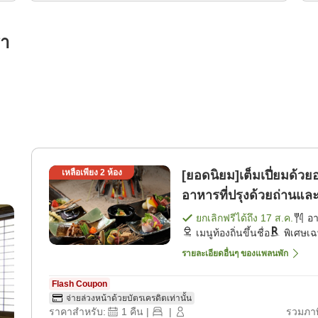
รา
เหลือเพียง
2
ห้อง
[ยอดนิยม]เต็มเปี่ยมด้วย
อาหารที่ปรุงด้วยถ่านแล
เช้า] [อาหารเย็น]
ยกเลิกฟรีได้ถึง
17 ส.ค.
อ
เมนูท้องถิ่นขึ้นชื่อ
พิเศษเ
รายละเอียดอื่นๆ ของแพลนพัก
Flash Coupon
จ่ายล่วงหน้าด้วยบัตรเครดิตเท่านั้น
ราคาสำหรับ:
1
คืน
|
|
รวมภาษ