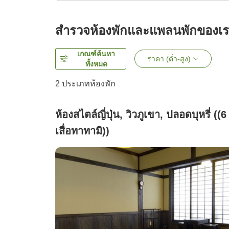
สำรวจห้องพักและแพลนพักของเ
เกณฑ์ค้นหา
ราคา (ต่ำ-สูง)
ทั้งหมด
2
ประเภทห้องพัก
ห้องสไตล์ญี่ปุ่น, วิวภูเขา, ปลอดบุหรี่ ((6
เสื่อทาทามิ))