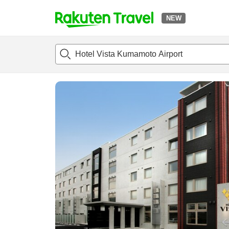
NEW
t
แนะนำที่พัก
ห้องพักและแพลนพัก
รีวิว
ไฮไลต์
สิ่่งอำนวยค
o
p
P
a
g
e
_
s
e
a
r
c
h