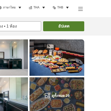
ภาษาไทย
THA
THB
ค้นหาห้องพัก
อง
•
1
ห้อง
อัปเดต
ดูทั้งหมด
29