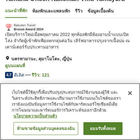
แนะนำที่พัก
ห้องพักและแพลนพัก
รีวิว
ข้อมูลเบื้องต้น
เปิดบริการใหม่เมื่อพฤษภาคม 2022 ทุกห้องพักมีห้องอาบน้ำแบบเปิด
โล่ง จำกัดผู้เข้าพักเพียงหกกลุ่มต่อวัน เสิร์ฟอาหารปรุงจากเนื้อบ่ม ณ
เคาน์เตอร์รับประทานอาหาร
นครทามานะ, คุมาโมโตะ, ญี่ปุ่น
ดูบนแผนที่
ดีเลิศ
รีวิว:
121
4.7
เว็บไซต์นี้ใช้คุกกี้เพื่อปรับปรุงประสบการณ์ใช้งานของผู้ใช้ และ
สิ่งอำนวยความสะดวกในที่พัก
วิเคราะห์ประสิทธิภาพและปริมาณการใช้งานบนเว็บไซต์ของเรา
ที่จอดรถ
ห้องอาบน้ำเปิดโล่ง (มีบ่อน้ำพุ
เรายังแบ่งปันข้อมูลการใช้งานไซต์กับพาร์ทเนอร์โซเชียลมีเดีย
ร้อน)
การโฆษณาและพาร์ทเนอร์การวิเคราะห์ของเราอีกด้วย
นโยบายความเป็นส่วนตัว
หน้าแรก
ญี่ปุ่น
คุมาโมโตะ
นครทามานะ
ห้ามขายข้อมูลส่วนบุคคลของฉัน
ยอมรับทั้งหมด
ค้นหาห้องพัก
Tamana Onsen Nakoikan Villa Tamayura