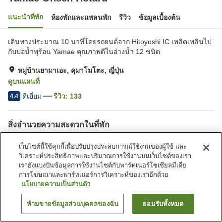
แนะนำที่พัก
ห้องพักและแพลนพัก
รีวิว
ข้อมูลเบื้องต้น
เดินทางประมาณ 10 นาทีโดยรถยนต์จาก Hitoyoshi IC เพลิดเพลินไป
กับบ่อน้ำพุร้อน Yamae คุณภาพดีในอ่างน้ำ 12 ชนิด
หมู่บ้านยามาเอะ, คุมาโมโตะ, ญี่ปุ่น
ดูบนแผนที่
ดีเยี่ยม
รีวิว:
133
4.4
สิ่งอำนวยความสะดวกในที่พัก
ที่จอดรถ
ซาวน่า
เว็บไซต์นี้ใช้คุกกี้เพื่อปรับปรุงประสบการณ์ใช้งานของผู้ใช้ และ
สปา/บิวตี้ซาลอน
ร้านอาหาร
วิเคราะห์ประสิทธิภาพและปริมาณการใช้งานบนเว็บไซต์ของเรา
เรายังแบ่งปันข้อมูลการใช้งานไซต์กับพาร์ทเนอร์โซเชียลมีเดีย
การโฆษณาและพาร์ทเนอร์การวิเคราะห์ของเราอีกด้วย
หน้าแรก
ญี่ปุ่น
คุมาโมโตะ
หมู่บ้านยามาเอะ
นโยบายความเป็นส่วนตัว
Yamae Onsen Hotaru
ห้ามขายข้อมูลส่วนบุคคลของฉัน
ยอมรับทั้งหมด
ค้นหาห้องพัก