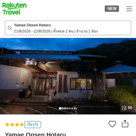
to
NEW
top
page
Yamae Onsen Hotaru
21/8/2026
-
22/8/2026
|
ทั้งหมด 2 คน
|
จำนวน 1 ห้อง
50
เรียวกัง
Yamae Onsen Hotaru