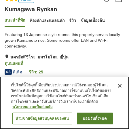
Kumagawa Ryokan
แนะนำที่พัก
ห้องพักและแพลนพัก
รีวิว
ข้อมูลเบื้องต้น
Featuring 13 Japanese-style rooms, this property serves locally
grown Kumamoto rice. Some rooms offer LAN and Wi-Fi
connectivity.
นครยัตสึชิโระ, คุมาโมโตะ, ญี่ปุ่น
ดูบนแผนที่
ดีเลิศ
รีวิว:
25
4.8
เว็บไซต์นี้ใช้คุกกี้เพื่อปรับปรุงประสบการณ์ใช้งานของผู้ใช้ และ
สิ่งอำนวยความสะดวกในที่พัก
วิเคราะห์ประสิทธิภาพและปริมาณการใช้งานบนเว็บไซต์ของเรา
เรายังแบ่งปันข้อมูลการใช้งานไซต์กับพาร์ทเนอร์โซเชียลมีเดีย
ที่จอดรถ
ตู้จำหน่ายอัตโนมัติ
การโฆษณาและพาร์ทเนอร์การวิเคราะห์ของเราอีกด้วย
ห้องประชุม
ห้องอเนกประสงค์
นโยบายความเป็นส่วนตัว
หน้าแรก
ญี่ปุ่น
คุมาโมโตะ
นครยัตสึชิโระ
Kumagawa Ryokan
ห้ามขายข้อมูลส่วนบุคคลของฉัน
ยอมรับทั้งหมด
ค้นหาห้องพัก