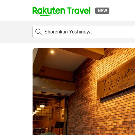
NEW
t
แนะนำที่พัก
ห้องพักและแพลนพัก
รีวิว
สิ่่งอำนวยความสะด
o
p
P
a
g
e
_
s
e
a
r
c
h