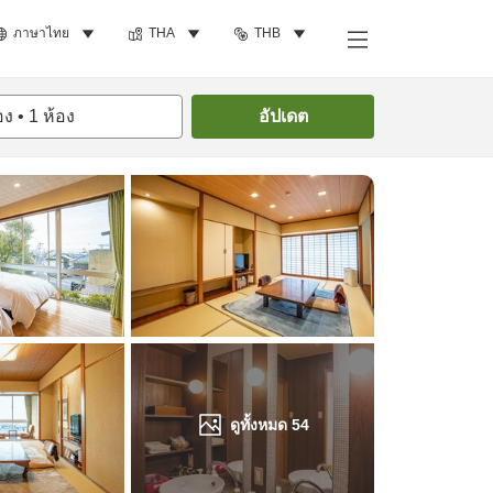
ภาษาไทย
THA
THB
ค้นหาห้องพัก
อง
•
1
ห้อง
อัปเดต
ดูทั้งหมด
54