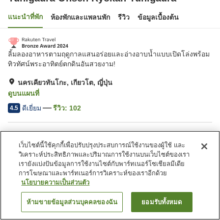
แนะนำที่พัก
ห้องพักและแพลนพัก
รีวิว
ข้อมูลเบื้องต้น
ลิ้มลองอาหารตามฤดูกาลแสนอร่อยและอ่างอาบน้ำแบบเปิดโล่งพร้อม
ทิวทัศน์พระอาทิตย์ตกดินอันสวยงาม!
นครเคียวทันโกะ, เกียวโต, ญี่ปุ่น
ดูบนแผนที่
ดีเยี่ยม
รีวิว:
102
4.5
สิ่งอำนวยความสะดวกในที่พัก
เว็บไซต์นี้ใช้คุกกี้เพื่อปรับปรุงประสบการณ์ใช้งานของผู้ใช้ และ
Wi-Fi
บ่อน้ำพุร้อนภายในอาคาร
วิเคราะห์ประสิทธิภาพและปริมาณการใช้งานบนเว็บไซต์ของเรา
คาเฟ่
ปลอดบุหรี่
เรายังแบ่งปันข้อมูลการใช้งานไซต์กับพาร์ทเนอร์โซเชียลมีเดีย
การโฆษณาและพาร์ทเนอร์การวิเคราะห์ของเราอีกด้วย
นโยบายความเป็นส่วนตัว
หน้าแรก
ญี่ปุ่น
เกียวโต
นครเคียวทันโกะ
Yuhigaura Onsen Ryokan Yuhigaura
ห้ามขายข้อมูลส่วนบุคคลของฉัน
ยอมรับทั้งหมด
ค้นหาห้องพัก