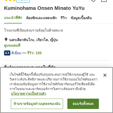
Kuminohama Onsen Minato YuYu
แนะนำที่พัก
ห้องพักและแพลนพัก
รีวิว
ข้อมูลเบื้องต้น
โรงแรมที่เงียบสงบรายล้อมไปด้วยทะเล
นครเคียวทันโกะ, เกียวโต, ญี่ปุ่น
ดูบนแผนที่
ดีเยี่ยม
รีวิว:
155
4.3
สิ่งอำนวยความสะดวกในที่พัก
เว็บไซต์นี้ใช้คุกกี้เพื่อปรับปรุงประสบการณ์ใช้งานของผู้ใช้ และ
ที่จอดรถ
คาเฟ่
วิเคราะห์ประสิทธิภาพและปริมาณการใช้งานบนเว็บไซต์ของเรา
ตู้จำหน่ายอัตโนมัติ
ร้านค้า
เรายังแบ่งปันข้อมูลการใช้งานไซต์กับพาร์ทเนอร์โซเชียลมีเดีย
การโฆษณาและพาร์ทเนอร์การวิเคราะห์ของเราอีกด้วย
หน้าแรก
ญี่ปุ่น
เกียวโต
นครเคียวทันโกะ
นโยบายความเป็นส่วนตัว
Kuminohama Onsen Minato YuYu
ห้ามขายข้อมูลส่วนบุคคลของฉัน
ยอมรับทั้งหมด
ค้นหาห้องพัก