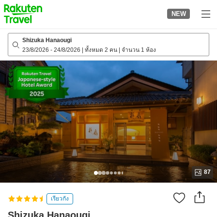
to
NEW
top
page
Shizuka Hanaougi
23/8/2026
-
24/8/2026
|
ทั้งหมด 2 คน
|
จำนวน 1 ห้อง
87
เรียวกัง
Shizuka Hanaougi