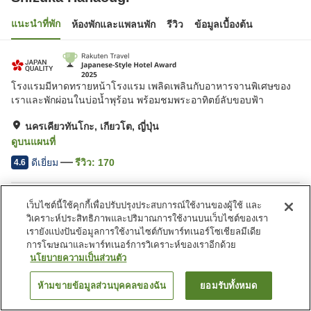
แนะนำที่พัก
ห้องพักและแพลนพัก
รีวิว
ข้อมูลเบื้องต้น
โรงแรมมีหาดทรายหน้าโรงแรม เพลิดเพลินกับอาหารจานพิเศษของ
เราและพักผ่อนในบ่อน้ำพุร้อน พร้อมชมพระอาทิตย์ลับขอบฟ้า
นครเคียวทันโกะ, เกียวโต, ญี่ปุ่น
ดูบนแผนที่
ดีเยี่ยม
รีวิว:
170
4.6
สิ่งอำนวยความสะดวกในที่พัก
เว็บไซต์นี้ใช้คุกกี้เพื่อปรับปรุงประสบการณ์ใช้งานของผู้ใช้ และ
วิเคราะห์ประสิทธิภาพและปริมาณการใช้งานบนเว็บไซต์ของเรา
อ่างหินร้อน
คาเฟ่
เรายังแบ่งปันข้อมูลการใช้งานไซต์กับพาร์ทเนอร์โซเชียลมีเดีย
ปลอดบุหรี่
ตู้จำหน่ายอัตโนมัติ
การโฆษณาและพาร์ทเนอร์การวิเคราะห์ของเราอีกด้วย
นโยบายความเป็นส่วนตัว
หน้าแรก
ญี่ปุ่น
เกียวโต
นครเคียวทันโกะ
Shizuka Hanaougi
ห้ามขายข้อมูลส่วนบุคคลของฉัน
ยอมรับทั้งหมด
ค้นหาห้องพัก