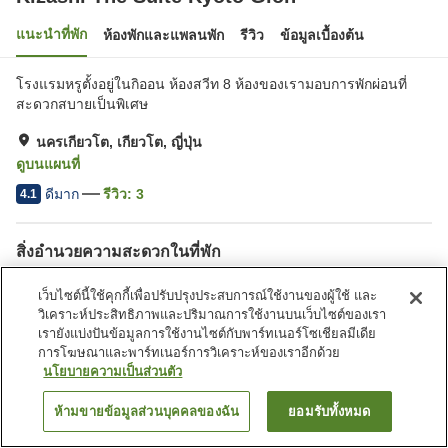
แนะนำที่พัก
ห้องพักและแพลนพัก
รีวิว
ข้อมูลเบื้องต้น
โรงแรมหรูตั้งอยู่ในกิออน ห้องสวีท 8 ห้องของเรามอบการพักผ่อนที่
สะดวกสบายเป็นพิเศษ
นครเกียวโต, เกียวโต, ญี่ปุ่น
ดูบนแผนที่
ดีมาก
รีวิว:
3
4.1
สิ่งอำนวยความสะดวกในที่พัก
Wi-Fi
บริการส่งสินค้า
เว็บไซต์นี้ใช้คุกกี้เพื่อปรับปรุงประสบการณ์ใช้งานของผู้ใช้ และ
รูมเซอร์วิส
บริการโทรปลุก
วิเคราะห์ประสิทธิภาพและปริมาณการใช้งานบนเว็บไซต์ของเรา
เรายังแบ่งปันข้อมูลการใช้งานไซต์กับพาร์ทเนอร์โซเชียลมีเดีย
การโฆษณาและพาร์ทเนอร์การวิเคราะห์ของเราอีกด้วย
หน้าแรก
ญี่ปุ่น
เกียวโต
นครเกียวโต
นโยบายความเป็นส่วนตัว
Kizashi The Suite Kyoto Gion
ห้ามขายข้อมูลส่วนบุคคลของฉัน
ยอมรับทั้งหมด
ค้นหาห้องพัก