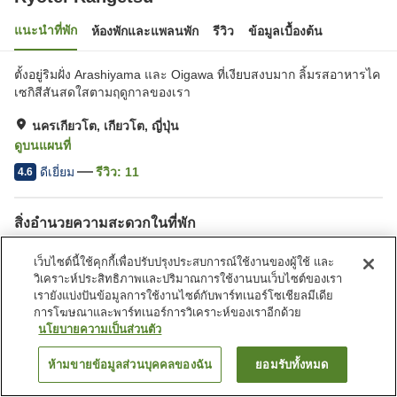
แนะนำที่พัก
ห้องพักและแพลนพัก
รีวิว
ข้อมูลเบื้องต้น
ตั้งอยู่ริมฝั่ง Arashiyama และ Oigawa ที่เงียบสงบมาก ลิ้มรสอาหารไค
เซกิสีสันสดใสตามฤดูกาลของเรา
นครเกียวโต, เกียวโต, ญี่ปุ่น
ดูบนแผนที่
ดีเยี่ยม
รีวิว:
11
4.6
สิ่งอำนวยความสะดวกในที่พัก
Wi-Fi
ห้องอาหารส่วนตัว
เว็บไซต์นี้ใช้คุกกี้เพื่อปรับปรุงประสบการณ์ใช้งานของผู้ใช้ และ
ที่จอดรถ (ฟรี)
ห้องอาบน้ำเปิดโล่ง (มีบ่อน้ำพุ
วิเคราะห์ประสิทธิภาพและปริมาณการใช้งานบนเว็บไซต์ของเรา
ร้อน)
เรายังแบ่งปันข้อมูลการใช้งานไซต์กับพาร์ทเนอร์โซเชียลมีเดีย
การโฆษณาและพาร์ทเนอร์การวิเคราะห์ของเราอีกด้วย
นโยบายความเป็นส่วนตัว
หน้าแรก
ญี่ปุ่น
เกียวโต
นครเกียวโต
Ryotei Rangetsu
ห้ามขายข้อมูลส่วนบุคคลของฉัน
ยอมรับทั้งหมด
ค้นหาห้องพัก