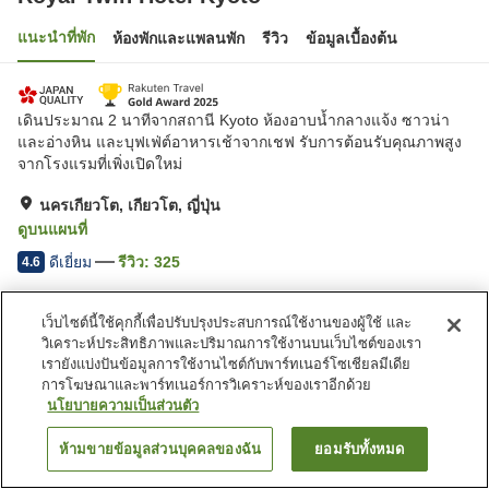
แนะนำที่พัก
ห้องพักและแพลนพัก
รีวิว
ข้อมูลเบื้องต้น
เดินประมาณ 2 นาทีจากสถานี Kyoto ห้องอาบน้ำกลางแจ้ง ซาวน่า
และอ่างหิน และบุฟเฟ่ต์อาหารเช้าจากเชฟ รับการต้อนรับคุณภาพสูง
จากโรงแรมที่เพิ่งเปิดใหม่
นครเกียวโต, เกียวโต, ญี่ปุ่น
ดูบนแผนที่
ดีเยี่ยม
รีวิว:
325
4.6
เว็บไซต์นี้ใช้คุกกี้เพื่อปรับปรุงประสบการณ์ใช้งานของผู้ใช้ และ
สิ่งอำนวยความสะดวกในที่พัก
วิเคราะห์ประสิทธิภาพและปริมาณการใช้งานบนเว็บไซต์ของเรา
Wi-Fi
เดินห้านาทีถึงสถานี
เรายังแบ่งปันข้อมูลการใช้งานไซต์กับพาร์ทเนอร์โซเชียลมีเดีย
อ่างหินร้อน
ซาวน่า
การโฆษณาและพาร์ทเนอร์การวิเคราะห์ของเราอีกด้วย
นโยบายความเป็นส่วนตัว
หน้าแรก
ญี่ปุ่น
เกียวโต
นครเกียวโต
Royal Twin Hotel Kyoto
ห้ามขายข้อมูลส่วนบุคคลของฉัน
ยอมรับทั้งหมด
ค้นหาห้องพัก