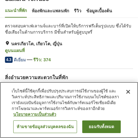
แนะนำที่พัก
ห้องพักและแพลนพัก
รีวิว
ข้อมูลเบื้องต้น
ตรวจสอบคาเฟ่เลานจ์และบาร์ที่เปิดให้บริการฟรีเต็มรูปแบบ ซึ่งได้รับ
ชื่อเสียงในด้านการบริการ มีชั้นสำหรับผู้สูบบุหรี่
นครเกียวโต, เกียวโต, ญี่ปุ่น
ดูบนแผนที่
ดีเยี่ยม
รีวิว:
374
4.3
สิ่งอำนวยความสะดวกในที่พัก
ที่จอดรถ
ซาวน่า
เว็บไซต์นี้ใช้คุกกี้เพื่อปรับปรุงประสบการณ์ใช้งานของผู้ใช้ และ
บาร์
ตู้จำหน่ายอัตโนมัติ
วิเคราะห์ประสิทธิภาพและปริมาณการใช้งานบนเว็บไซต์ของเรา
เรายังแบ่งปันข้อมูลการใช้งานไซต์กับพาร์ทเนอร์โซเชียลมีเดีย
การโฆษณาและพาร์ทเนอร์การวิเคราะห์ของเราอีกด้วย
หน้าแรก
ญี่ปุ่น
เกียวโต
นครเกียวโต
Sakura Terrace
นโยบายความเป็นส่วนตัว
ห้ามขายข้อมูลส่วนบุคคลของฉัน
ยอมรับทั้งหมด
ค้นหาห้องพัก